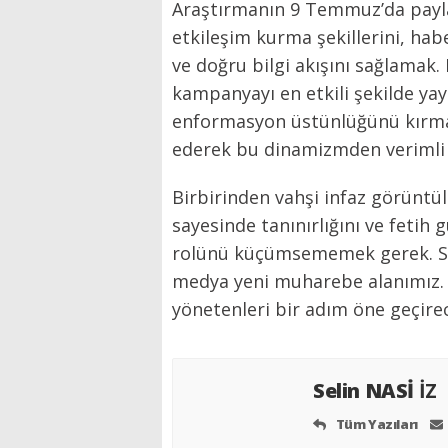
Araştırmanın 9 Temmuz’da paylaşı
etkileşim kurma şekillerini, ha
ve doğru bilgi akışını sağlamak
kampanyayı en etkili şekilde yaya
enformasyon üstünlüğünü kırmayı
ederek bu dinamizmden verimli b
Birbirinden vahşi infaz görüntüle
sayesinde tanınırlığını ve feti
rolünü küçümsememek gerek. Sav
medya yeni muharebe alanımız. “B
yönetenleri bir adım öne geçire
Selin NASİ
İZ
Tüm Yazıları