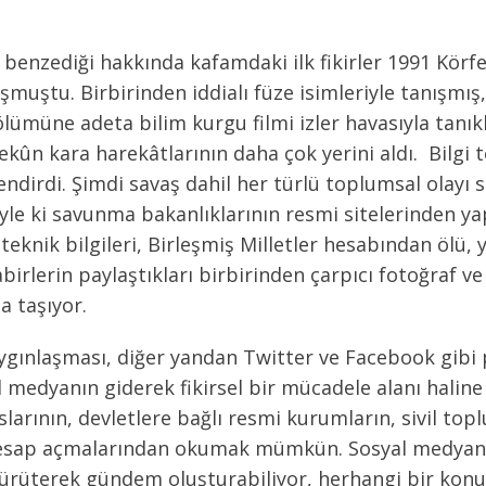
enzediği hakkında kafamdaki ilk fikirler 1991 Körfe
uşmuştu. Birbirinden iddialı füze isimleriyle tanışm
ölümüne adeta bilim kurgu filmi izler havasıyla tanı
ûn kara harekâtlarının daha çok yerini aldı. Bilgi t
endirdi. Şimdi savaş dahil her türlü toplumsal olayı
yle ki savunma bakanlıklarının resmi sitelerinden ya
teknik bilgileri, Birleşmiş Milletler hesabından ölü, y
rlerin paylaştıkları birbirinden çarpıcı fotoğraf ve
a taşıyor.
yaygınlaşması, diğer yandan Twitter ve Facebook gibi
yal medyanın giderek fikirsel bir mücadele alanı hali
slarının, devletlere bağlı resmi kurumların, sivil to
e hesap açmalarından okumak mümkün. Sosyal medyan
yürüterek gündem oluşturabiliyor, herhangi bir ko