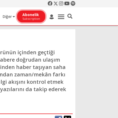
Abonelik
Diğer
Subscription
örünün içinden geçtiği
 habere doğrudan ulaşım
sinden haber taşıyan saha
çısından zaman/mekân farkı
ilgi akışını kontrol etmek
yazılarını da takip ederek