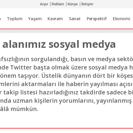
Arşiv
Reklam
Künye
İletişim
a
Toplum
Yaşam
Kavram
Sanat
Perspektif
Ekonomi
alanımız sosyal medya
fsızlığının sorgulandığı, basın ve medya sekt
ünde Twitter başta olmak üzere sosyal medya
önem taşıyor. Üstelik dünyanın dört bir köşe
nimlerini aktarmaları ile haberin yayılması a
 takip listesi hazırladığınız takdirde sadece b
nda uzman kişilerin yorumlarını, yayınlanmış 
ekâlâ mümkün.