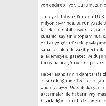
yönlendirebiliyor. Günümüzün po
Türkiye İstatistik Kurumu TÜİK 2
milyon civarında. Bunun yüzde 31
Kitlelerin mobilizasyonu açısınd
kullanıcı sayısının toplam nüfu
da ileriye götürürsek, paylaşımc
sanal bir alemde vakit geçirdikl
akademisyen, gazeteci ve düşünce
tartışmalara yön verme potansi
Haber ajanslarının dahi tarafsız
düşünüldüğünde Twitter başta 
önem taşıyor. Üstelik dünyanın d
aktarmaları ile haberin yayılma
hazırladığınız takdirde sadece b