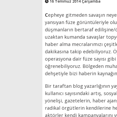
16 Temmuz 2014 Çarşamba
C
epheye gitmeden savaşın neye b
yansıyan füze görüntüleriyle ol
düşmanların bertaraf edilişine/
uzaktan kumanda savaşlar topyek
haber alma mecralarımızı çeşitl
dakikasına takip edebiliyoruz. Ö
operasyona dair füze sayısı gibi 
öğrenebiliyoruz. Bölgeden muhabi
dehşetiyle bizi haberin kaynağın
Bir taraftan blog yazarlığının 
kullanıcı sayısındaki artış, sos
yönelişi, gazetelerin, haber ajan
radikal örgütlerin kendilerin
aktörler kendi kampanyalarını 