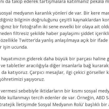
rını da takip ederek tartışmalara katılmanız pekâlâ
e sosyal medyanın karanlık yönleri de var. Bir kere m
iğiniz bilginin doğruluğunu çeşitli kaynaklardan ko
ığınız bir fotoğrafın iki sene evvelki bir olaya ait 
den filtresiz şekilde haber paylaşımı şiddet içerikl
özellikle Twitter’da yanlış anlaşılmaya açık bir ifade
r işin ucunda.
hayatımızın giderek daha büyük bir parçası haline g
 ve tabletler aracılığıyla diğer insanlarla bağ kura
a katıyoruz. Çarpıcı mesajlar, ilgi çekici görseller 
 şöhretimizi yaşıyoruz.
vermesi sebebiyle iktidarların bir kısmı sosyal medy
ilde kullanmayı tercih edenler de var. Örneğin, ABD
ratejik İletişimde Sosyal Medyanın Rolü’ başlıklı bir