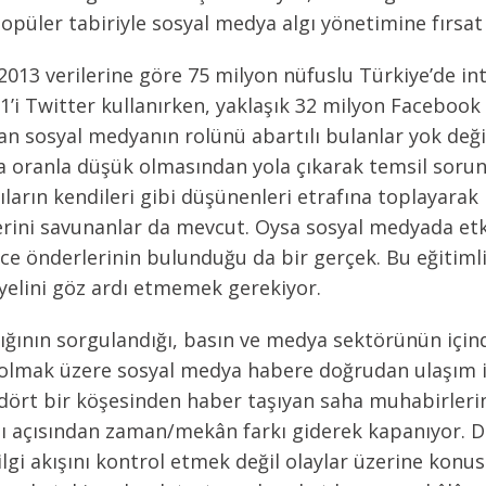
püler tabiriyle sosyal medya algı yönetimine fırsat
013 verilerine göre 75 milyon nüfuslu Türkiye’de inte
’i Twitter kullanırken, yaklaşık 32 milyon Facebook k
an sosyal medyanın rolünü abartılı bulanlar yok değil
sa oranla düşük olmasından yola çıkarak temsil soru
ıların kendileri gibi düşünenleri etrafına toplayarak 
erini savunanlar da mevcut. Oysa sosyal medyada etki
 önderlerinin bulunduğu da bir gerçek. Bu eğitimli v
yelini göz ardı etmemek gerekiyor.
lığının sorgulandığı, basın ve medya sektörünün içinde
olmak üzere sosyal medya habere doğrudan ulaşım i
ört bir köşesinden haber taşıyan saha muhabirlerini
sı açısından zaman/mekân farkı giderek kapanıyor. Do
ilgi akışını kontrol etmek değil olaylar üzerine konu