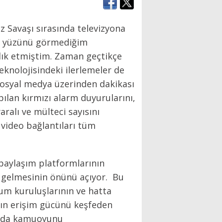
z Savaşı sırasında televizyona
ış, yüzünü görmediğim
klık etmiştim. Zaman geçtikçe
eknolojisindeki ilerlemeler de
 sosyal medya üzerinden dakikası
pılan kırmızı alarm duyurularını,
aralı ve mülteci sayısını
 video bağlantıları tüm
 paylaşım platformlarının
ne gelmesinin önünü açıyor. Bu
plum kuruluşlarının ve hatta
ın erişim gücünü keşfeden
nuda kamuoyunu