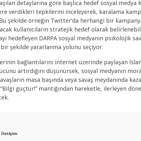
lan detaylarına göre başlıca hedef sosyal medya kull
bere verdikleri tepkilerini inceleyerek, karalama ka
. Bu şekilde örneğin Twitter’da herhangi bir kampa
cak kullanıcıların stratejik hedef olarak belirlenebil
 hedefleyen DARPA sosyal medyanın psikolojik savaş
ir şekilde yararlanma yolunu seçiyor.
rinin bağlantılarını internet üzerinde paylaşan İslam
h gücünü artırdığını düşünürsek, sosyal medyanın mor
aşların masa başında veya savaş meydanında kazanı
ilgi güçtür!” mantığından hareketle, ilerleyen dönem
cek.
İletişim