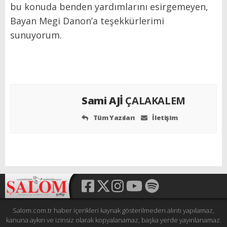
bu konuda benden yardımlarını esirgemeyen,
Bayan Megi Danon’a teşekkürlerimi
sunuyorum.
Sami AJİ
ÇALAKALEM
Tüm Yazıları
İletişim
Salom.com.tr haber içerikleri kaynak gösterilmeden alıntı yapılamaz,
kanuna aykırı ve izinsiz olarak kopyalanamaz, başka yerde yayınlanamaz.