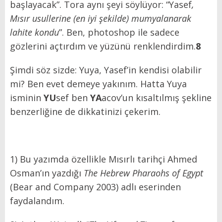
başlayacak”. Tora aynı şeyi söylüyor: “Yasef
,
Mısır usullerine (en iyi şekilde) mumyalanarak
lahite kondu
”. Ben, photoshop ile sadece
gözlerini açtırdım ve yüzünü renklendirdim.
8
Şimdi söz sizde: Yuya, Yasef’in kendisi olabilir
mi? Ben evet demeye yakınım. Hatta Yuya
isminin
YU
sef ben
YA
acov’un kısaltılmış şekline
benzerliğine de dikkatinizi çekerim.
1) Bu yazımda özellikle Mısırlı tarihçi Ahmed
Osman’ın yazdığı
The Hebrew Pharaohs of Egypt
(Bear and Company 2003) adlı eserinden
faydalandım.