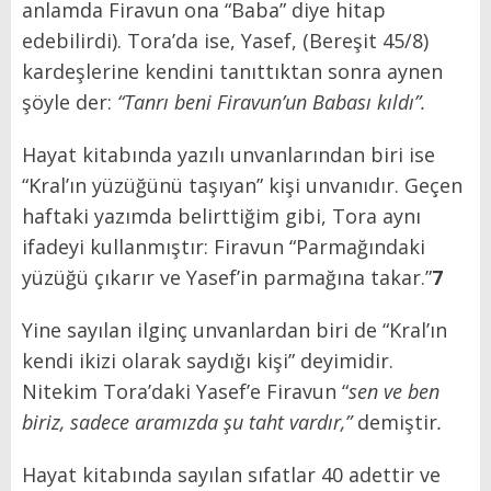
anlamda Firavun ona “Baba” diye hitap
edebilirdi). Tora’da ise, Yasef, (Bereşit 45/8)
kardeşlerine kendini tanıttıktan sonra aynen
şöyle der:
“Tanrı beni Firavun’un Babası kıldı”.
Hayat kitabında yazılı unvanlarından biri ise
“Kral’ın yüzüğünü taşıyan” kişi unvanıdır. Geçen
haftaki yazımda belirttiğim gibi, Tora aynı
ifadeyi kullanmıştır: Firavun “Parmağındaki
yüzüğü çıkarır ve Yasef’in parmağına takar.”
7
Yine sayılan ilginç unvanlardan biri de “Kral’ın
kendi ikizi olarak saydığı kişi” deyimidir.
Nitekim Tora’daki Yasef’e Firavun “
sen ve ben
biriz, sadece aramızda şu taht vardır,”
demiştir
.
Hayat kitabında sayılan sıfatlar 40 adettir ve