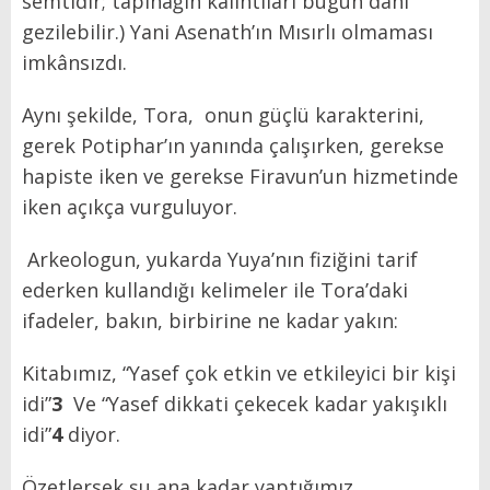
semtidir; tapınağın kalıntıları bugün dahi
gezilebilir.) Yani Asenath’ın Mısırlı olmaması
imkânsızdı.
Aynı şekilde, Tora, onun güçlü karakterini,
gerek Potiphar’ın yanında çalışırken, gerekse
hapiste iken ve gerekse Firavun’un hizmetinde
iken açıkça vurguluyor.
Arkeologun, yukarda Yuya’nın fiziğini tarif
ederken kullandığı kelimeler ile Tora’daki
ifadeler, bakın, birbirine ne kadar yakın:
Kitabımız, “Yasef çok etkin ve etkileyici bir kişi
idi”
3
Ve “Yasef dikkati çekecek kadar yakışıklı
idi”
4
diyor.
Özetlersek şu ana kadar yaptığımız