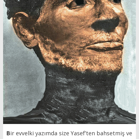
B
ir evvelki yazımda size Yasef’ten bahsetmiş ve