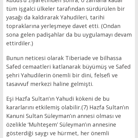
Kudüs’ü ziyaretinden sonra, o zamana kadar
tüm işgalci ülkeler tarafından sürdürülen bir
yasağı da kaldırarak Yahudileri, tarihi
topraklarına yerleşmeye davet etti. (Ondan
sona gelen padişahlar da bu uygulamayı devam
ettirdiler.)
Bunun neticesi olarak Tiberiade ve bilhassa
Safed cemaatleri katlanarak büyümüş ve Safed
şehri Yahudilerin önemli bir dini, felsefi ve
tasavvuf merkezi haline gelmişti.
Eşi Hazfa Sultan’ın Yahudi kökeni de bu
kararlarını etkilemiş olabilir.(7) Hazfa Sultan’ın
Kanuni Sultan Süleyman’ın annesi olması ve
özelikle ‘Muhteşem’ Süleyman’ın annesine
gösterdiği saygı ve hürmet, her önemli