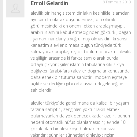
8 Temmuz 2013
Erroll Gelardin
alevilik bir inanç sistemidir lakin kesinlikle islamdan
ayrı bir din olarak düşünülemez ; din olarak
görülmesinde ki en önemli etken araplaşmayıp ,
arabın islamını kabul etmediğinden göktürk , pagan
, şaman inançlarıyla yuğrulmuş olmasıdır ; ki şahsi
kanaatim aleviler olmasa bugün türkiyede türk
kalmayacak araplaşmış bir toplum olacaktı . alevilik
ve şiiliğin arasında ki farkta tam olarak burda
ortaya çıkıyor ; şiiler islamın tabularına sıkı sıkıya
bağlıyken (arabi-farsi) aleviler dogmalar konusunda
daha esnek bir tutuma sahiptir , modernleşmeye
açıktır ve dediğim gibi orta asya türk geleneğine
sahiplerdir
aleviler türkiye´de genel mana da kaliteli bir yaşam
tarzına sahiptir , zenginleri yoktur lakin ekmek
bulamayanları da yok denecek kadar azdır . bunun
nedeni otomatik nüfus planlamasıdır ; evinde 10
çocuk olan bir alevi köyü bulmak imkansıza
yakındır ; sünniler sünnetleri dinleyip ; rızkın