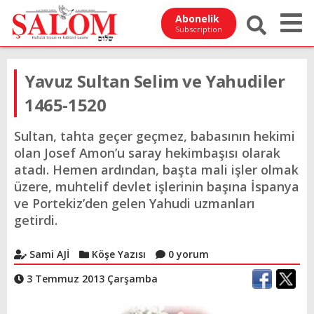
Abonelik
Subscription
Yavuz Sultan Selim ve Yahudiler
1465-1520
Sultan, tahta geçer geçmez, babasının hekimi
olan Josef Amon’u saray hekimbaşısı olarak
atadı. Hemen ardından, başta mali işler olmak
üzere, muhtelif devlet işlerinin başına İspanya
ve Portekiz’den gelen Yahudi uzmanları
getirdi.
Sami AJİ
Köşe Yazısı
0 yorum
3 Temmuz 2013 Çarşamba