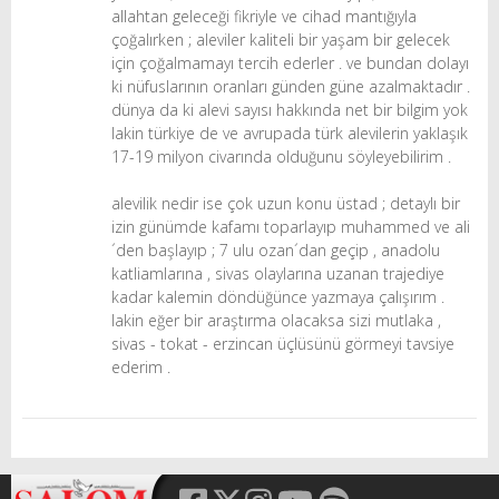
allahtan geleceği fikriyle ve cihad mantığıyla
çoğalırken ; aleviler kaliteli bir yaşam bir gelecek
için çoğalmamayı tercih ederler . ve bundan dolayı
ki nüfuslarının oranları günden güne azalmaktadır .
dünya da ki alevi sayısı hakkında net bir bilgim yok
lakin türkiye de ve avrupada türk alevilerin yaklaşık
17-19 milyon civarında olduğunu söyleyebilirim .
alevilik nedir ise çok uzun konu üstad ; detaylı bir
izin günümde kafamı toparlayıp muhammed ve ali
´den başlayıp ; 7 ulu ozan´dan geçip , anadolu
katliamlarına , sivas olaylarına uzanan trajediye
kadar kalemin döndüğünce yazmaya çalışırım .
lakin eğer bir araştırma olacaksa sizi mutlaka ,
sivas - tokat - erzincan üçlüsünü görmeyi tavsiye
ederim .