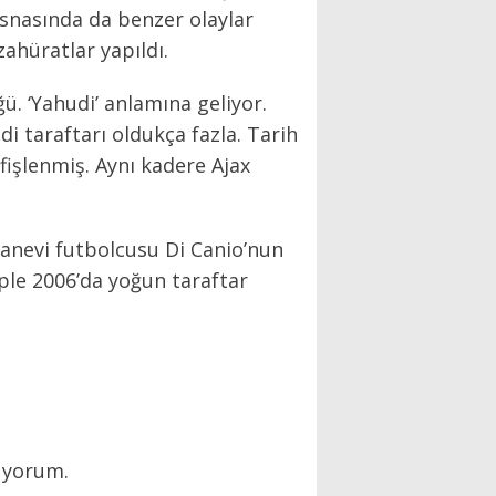
ç esnasında da benzer olaylar
zahüratlar yapıldı.
ü. ‘Yahudi’ anlamına geliyor.
 taraftarı oldukça fazla. Tarih
işlenmiş. Aynı kadere Ajax
sanevi futbolcusu Di Canio’nun
eple 2006’da yoğun taraftar
luyorum.