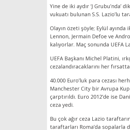
Yine de iki aydır ‘J Grubu’nda’ 
vukuatı bulunan S.S. Lazio’lu tar
Olayın özeti şöyle; Eylül ayında i
Lennon, Jermain Defoe ve Andros
kalıyorlar. Maç sonunda UEFA La
UEFA Başkanı Michel Platini, ırkç
cezalandıracaklarını her fırsatta
40.000 Euro’luk para cezası herha
Manchester City bir Avrupa Kup
çarptırıldı. Euro 2012’de ise Da
ceza yedi.
Bu çok ağır ceza Lazio taraftar
taraftarları Roma’da sopalarla d