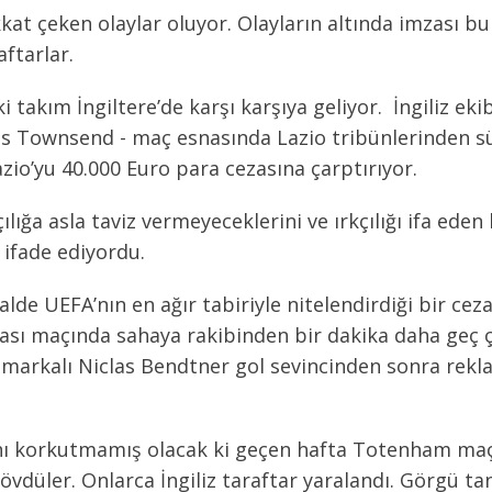
dikkat çeken olaylar oluyor. Olayların altında imzası 
aftarlar.
ki takım İngiltere’de karşı karşıya geliyor. İngiliz ek
 Townsend - maç esnasında Lazio tribünlerinden sür
zio’yu 40.000 Euro para cezasına çarptırıyor.
ılığa asla taviz vermeyeceklerini ve ırkçılığı ifa eden 
 ifade ediyordu.
lde UEFA’nın en ağır tabiriyle nitelendirdiği bir cez
ası maçında sahaya rakibinden bir dakika daha geç ç
nimarkalı Niclas Bendtner gol sevincinden sonra rekl
ını korkutmamış olacak ki geçen hafta Totenham maçı
övdüler. Onlarca İngiliz taraftar yaralandı. Görgü t