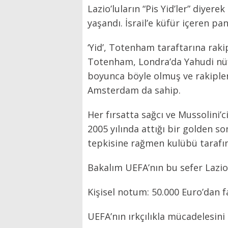
Lazio’luların “Pis Yid’ler” diyere
yaşandı. İsrail’e küfür içeren pa
‘Yid’, Totenham taraftarına raki
Totenham, Londra’da Yahudi nüfu
boyunca böyle olmuş ve rakipler
Amsterdam da sahip.
Her fırsatta sağcı ve Mussolini
2005 yılında attığı bir golden s
tepkisine rağmen kulübü tarafın
Bakalım UEFA’nın bu sefer Lazio
Kişisel notum: 50.000 Euro’dan 
UEFA’nın ırkçılıkla mücadelesin