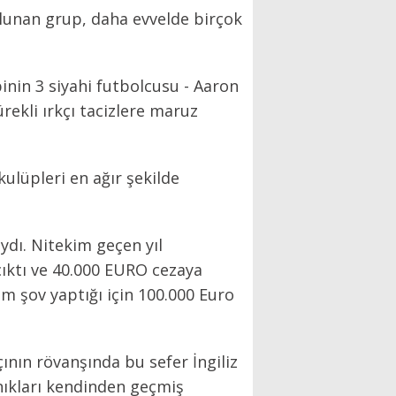
bulunan grup, daha evvelde birçok
ibinin 3 siyahi futbolcusu - Aaron
ekli ırkçı tacizlere maruz
kulüpleri en ağır şekilde
aydı. Nitekim geçen yıl
ıktı ve 40.000 EURO cezaya
am şov yaptığı için 100.000 Euro
nın rövanşında bu sefer İngiliz
anıkları kendinden geçmiş