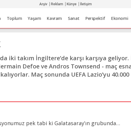
Arşiv
Reklam
Künye
İletişim
a
Toplum
Yaşam
Kavram
Sanat
Perspektif
Ekonomi
k
da iki takım İngiltere’de karşı karşıya geliyor. 
 Jermain Defoe ve Andros Townsend - maç esna
z kalıyorlar. Maç sonunda UEFA Lazio’yu 40.000
syonumuz pek tabi ki Galatasaray’ın grubunda…