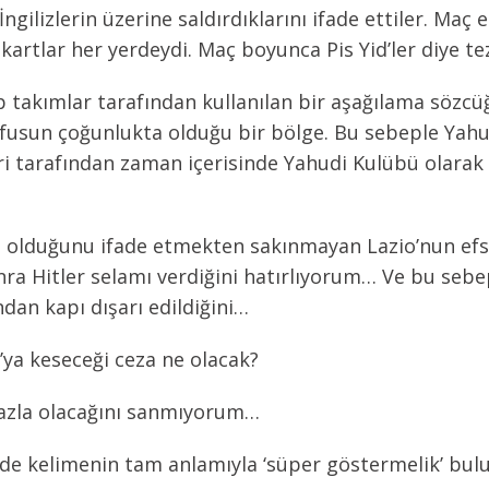
k İngilizlerin üzerine saldırdıklarını ifade ettiler. Ma
nkartlar her yerdeydi. Maç boyunca Pis Yid’ler diye te
p takımlar tarafından kullanılan bir aşağılama sözcüğ
sun çoğunlukta olduğu bir bölge. Bu sebeple Yahudi
i tarafından zaman içerisinde Yahudi Kulübü olarak f
’ci olduğunu ifade etmekten sakınmayan Lazio’nun ef
onra Hitler selamı verdiğini hatırlıyorum… Ve bu seb
dan kapı dışarı edildiğini…
’ya keseceği ceza ne olacak?
fazla olacağını sanmıyorum…
i de kelimenin tam anlamıyla ‘süper göstermelik’ bu