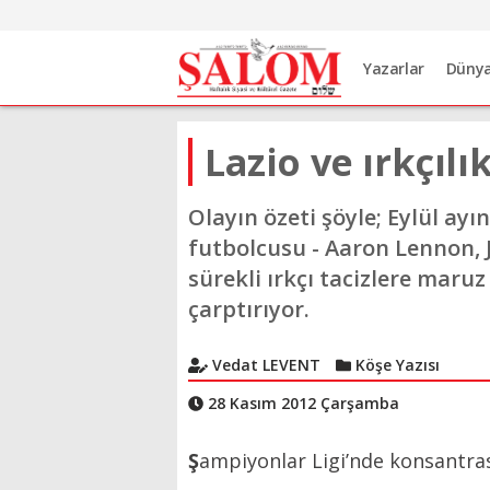
Yazarlar
Düny
Lazio ve ırkçılı
Olayın özeti şöyle; Eylül ayın
futbolcusu - Aaron Lennon,
sürekli ırkçı tacizlere maru
çarptırıyor.
Vedat LEVENT
Köşe Yazısı
28 Kasım 2012 Çarşamba
Ş
ampiyonlar Ligi’nde konsantra