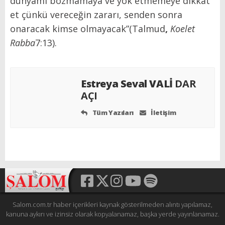
dünyamı bozmamaya ve yok etmemeye dikkat
et çünkü vereceğin zararı, senden sonra
onaracak kimse olmayacak”
(Talmud
,
Koelet
Rabba
7:13).
Estreya Seval VALİ
DAR
AÇI
Tüm Yazıları
İletişim
Salom.com.tr haber içerikleri kaynak gösterilmeden alıntı yapılamaz,
kanuna aykırı ve izinsiz olarak kopyalanamaz, başka yerde yayınlanamaz.