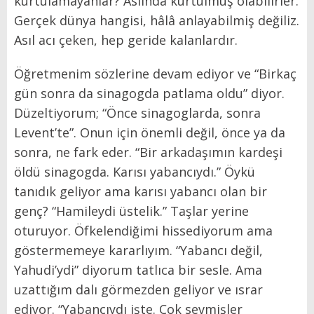
kurtulamayanlar? Aslında kurtulmuş olabilirler.
Gerçek dünya hangisi, hâlâ anlayabilmiş değiliz.
Asıl acı çeken, hep geride kalanlardır.
Öğretmenim sözlerine devam ediyor ve “Birkaç
gün sonra da sinagogda patlama oldu” diyor.
Düzeltiyorum; “Önce sinagoglarda, sonra
Levent’te”. Onun için önemli değil, önce ya da
sonra, ne fark eder. “Bir arkadaşımın kardeşi
öldü sinagogda. Karısı yabancıydı.” Öykü
tanıdık geliyor ama karısı yabancı olan bir
genç? “Hamileydi üstelik.” Taşlar yerine
oturuyor. Öfkelendiğimi hissediyorum ama
göstermemeye kararlıyım. “Yabancı değil,
Yahudi’ydi” diyorum tatlıca bir sesle. Ama
uzattığım dalı görmezden geliyor ve ısrar
ediyor. “Yabancıydı işte. Çok sevmişler