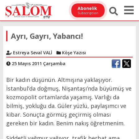
Abonelik
Subscription
Ayrı, Gayrı, Yabancı!
Estreya Seval VALİ
Köşe Yazısı
25 Mayıs 2011 Çarşamba
Bir kadın düşünün. Altmışına yaklaşıyor.
İstanbul’da doğmuş, Nişantaşı’nda büyümüş ve
kozmopolit ortamlarda yaşamış. Varlığı da
bilmiş, yokluğu da. Güler yüzlü, paylaşımcı ve
kibar. Sonuçta görmüş geçirmiş olması
gereken bir kadın. Benim nakış öğretmenim.
Şiddetli yağmur yağıyor, trafik berbat ama