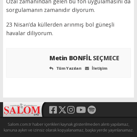
Özal zamanından gelen bu fon uygulamasını da
sorgulamanın zamanıdır diyorum.
23 Nisan’da küllerden arınmış bol güneşli
havalar diliyorum.
Metin BONFİL
SEÇMECE
Tüm Yazıları
İletişim
Salom.com.tr haber içerikleri kaynak gösterilmeden alıntı yapılamaz,
kanuna aykırı ve izinsiz olarak kopyalanamaz, başka yerde yayınlanamaz.