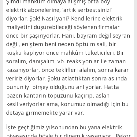
Şimdi mahkûm olmaya alışmış orta boy
elektrik abonelerine, ‘artık serbestsiniz!’
diyorlar. Şok! Nasıl yani? Kendilerine elektrik
maliyetini düşürebileceği söylenen firmalar
önce bir şaşırıyorlar. Hani, bayram değil seyran
değil, eniştem beni neden öptü misali, bir
kuşku kaplıyor önce mahkûm tüketicileri. Bir
soralım, danışalım, vb. reaksiyonlar ile zaman
kazanıyorlar, önce teklifleri alalım, sonra karar
veririz diyorlar. Şoku atlattıktan sonra aslında
bunun iyi birşey olduğunu anlıyorlar. Hatta
bazen kantarın topuzunu kaçırıp, aslan
kesiliveriyorlar ama, konumuz olmadığı için bu
detaya girmemekte yarar var.
İşte geçtiğimiz yılsonundan bu yana elektrik
piyasasında böyle bir dinamik yaşanıyor.
Rekor