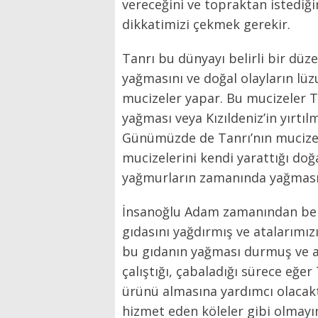
vereceğini ve topraktan istediği
dikkatimizi çekmek gerekir.
Tanrı bu dünyayı belirli bir d
yağmasını ve doğal olayların lü
mucizeler yapar. Bu mucizeler Ta
yağması veya Kızıldeniz’in yırtı
Günümüzde de Tanrı’nın mucizel
mucizelerini kendi yarattığı do
yağmurların zamanında yağması v
İnsanoğlu Adam zamanından beri 
gıdasını yağdırmış ve atalarımız
bu gıdanın yağması durmuş ve a
çalıştığı, çabaladığı sürece eğe
ürünü almasına yardımcı olacaktı
hizmet eden köleler gibi olmayı