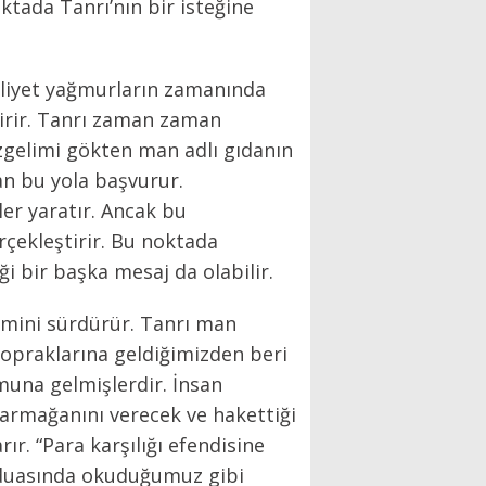
ktada Tanrı’nın bir isteğine
liyet yağmurların zamanında
tirir. Tanrı zaman zaman
özgelimi gökten man adlı gıdanın
an bu yola başvurur.
er yaratır. Ancak bu
rçekleştirir. Bu noktada
i bir başka mesaj da olabilir.
imini sürdürür. Tanrı man
topraklarına geldiğimizden beri
una gelmişlerdir. İnsan
 armağanını verecek ve hakettiği
r. “Para karşılığı efendisine
a duasında okuduğumuz gibi