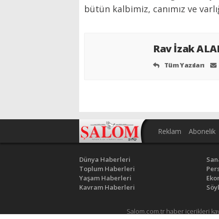
bütün kalbimiz, canımız ve varl
Rav İzak AL
Tüm Yazıları
Reklam
Abonelik
Dünya Haberleri
San
Toplum Haberleri
Pers
Yaşam Haberleri
Eko
Kavram Haberleri
Söyl
Salom.com.tr haber içerikleri ka