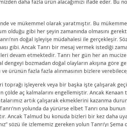
mizden daha fazla ürün alacağımızı ifade eder. Bu no
üzende ve mükemmel olarak yaratmıştır. Bu mükemme
zum olduğu gibi her şeyin zamanında olmasını gerek
nrı’nın doğal işleyişe müdahalesi ile gerçekleşir. S
lması gibi. Ancak Tanrı bir mesaj vermek istediği zam
eri devam etmektedir. Tanrı her gün her an mucizel
ğal dengeyi bozmadan doğal olayların akışına göre ge
e ürünün fazla fazla alınmasının bizlere verebileceğ
toprağı işleyerek veya bir başka işte çalışarak geç
ın çölde aç kalmalarını engellemiştir. Ancak Kenaan 
talarımız artık çalışarak ekmeklerini kazanma durum
r Tanrı’nın yolunda da yürürse elbet Tanrı ona bunun
r. Ancak Talmud bu konuda bizleri bir kez daha uyarı
nız” sözü ile izlememiz gereken yolun Tanrı’yı Şem