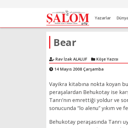
Yazarlar
Düny
Bear
Rav İzak ALALUF
Köşe Yazısı
14 Mayıs 2008 Çarşamba
Vayikra kitabına nokta koyan bu
peraşalardan Behukotay ise karş
Tanrı’nın emrettiği yoldur ve s
sonucunda “lo alenu” yıkım ve fe
Behukotay peraşasında Tanrı uy