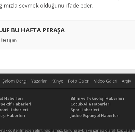
ığımızla sevmek olduğunu ifade eder.
ALUF
BU HAFTA PERAŞA
İletişim
Şalom Dergi
Yazarlar
Künye
Foto Galeri
Video Galeri
Arşiv
at Haberleri
Bilim ve Teknoloji Haberleri
pektif Haberleri
Çocuk-Aile Haberleri
nomi Haberleri
Spor Haberleri
eşi Haberleri
Judeo-Espanyol Haberleri
ynak gösterilmeden alıntı yapılamaz, kanuna aykırı ve izinsiz olarak kopyal