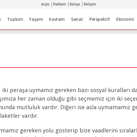
Arşiv
Reklam
Künye
İletişim
a
Toplum
Yaşam
Kavram
Sanat
Perspektif
Ekonomi
 iki peraşa uymamız gereken bazı sosyal kuralları da
ımıza her zaman olduğu gibi seçmemiz için iki seçen
onunda mutluluk vardır. Diğeri ise asla uymamamız 
laketler vardır.
mamız gereken yolu gösterip bize vaadlerini sırala