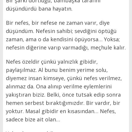
Bir şarkı dörtlüğü, bambaşka tarafını
düşündürdü bana hayatın.
Bir nefes, bir nefese ne zaman varır, diye
düşündüm. Nefesin sahibi; sevdiğini öptüğü
zaman, ama o da kendisini öpüyorsa… Yoksa;
nefesin diğerine varıp varmadığı, meçhule kalır.
Nefes özeldir çünkü yalnızlık gibidir,
paylaşılmaz. Al bunu benim yerime solu,
diyemez insan kimseye, çünkü nefes verilmez,
alınmaz da. Ona alınıp verilme eylemlerini
yakıştıran biziz. Belki, önce tutsak edip sonra
hemen serbest bıraktığımızdır. Bir vardır, bir
yoktur. Masal gibidir en kısasından… Nefes,
sadece bize ait olan…