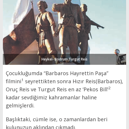
Heykel- Bodrum Turgut Reis
Çocukluğumda “Barbaros Hayrettin Paşa”
1
filmini
seyrettikten sonra Hızır Reis(Barbaros),
2
Oruç Reis ve Turgut Reis en az ‘Pekos Bill’
kadar sevdiğimiz kahramanlar haline
gelmişlerdi.
Başlıktaki, cümle ise, o zamanlardan beri
kulunuzun aklından çıkmadı.