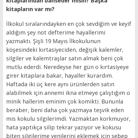
kitaplarından bahseder misin? Başka
kitapların var mı?
İlkokul sıralarındayken en çok sevdiğim ve keyif
aldığım şey not defterime hayallerimi
yazmaktı. Şişli 19 Mayıs İlkokulunun
köşesindeki kırtasiyeciden, değişik kalemler,
silgiler ve kalemtraşlar satın almak beni çok
mutlu ederdi. Neredeyse her gün o kırtasiyeye
girer kitaplara bakar, hayaller kurardım.
Haftada iki üç kere aynı ürünlerden satın
alabilmek için annemi ikna etmeye çalıştığım o
minik hallerim eminim çok komikti. Bununla
beraber, beni daha çok yazmaya teşvik eden
mis kokulu silgilerimdi. Yazmaktan korkmuyor,
hata yaptıkça silip tekrar yazıyor ve kokusu
biten silgilerime yenilerini eklemek için sebep