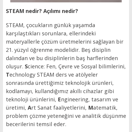
STEAM nedir? Açılımı nedir?
STEAM, çocukların günlük yaşamda
karşılaştıkları sorunlara, ellerindeki
materyallerle çözüm üretmelerini sağlayan bir
21. yüzyıl öğrenme modelidir. Beş disiplin
dalından ve bu disiplinlerin baş harflerinden
oluşur.
S
cience: Fen, Çevre ve Sosyal bilimlerini,
T
echnology STEAM ders ve atölyeler
sonrasında ürettiğimiz teknolojik ürünleri,
kodlamayı, kullandığımız akıllı cihazlar gibi
teknoloji ürünlerini,
E
ngineering, tasarım ve
üretimi,
A
rt Sanat faaliyetlerini,
M
atematik,
problem çözme yeteneğini ve analitik düşünme
becerilerini temsil eder.