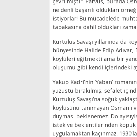
çevrilmiştir. Parvus, burada Osma
ne denli başarılı oldukları örne
istiyorlar! Bu mücadelede muhtaç
tabakasına dahil oldukları zama
Kurtuluş Savaşı yıllarında da k
bünyesinde Halide Edip Adıvar, D
köylüleri eğitmekti ama bir yan
oluşumu gibi kendi içlerindeki a
Yakup Kadri’nin ‘Yaban’ romanın
yüzüstü bırakılmış, sefalet içi
Kurtuluş Savaşı’na soğuk yaklaşt
köylüsünü tanımayan Osmanlı ve 
duyması beklenemez. Dolayısıyla 
istek ve beklentilerinden kopuk
uygulamaktan kaçınmaz. 1930’la