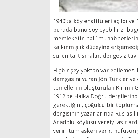
1940’ta köy enstitüleri açıldı ve
burada bunu söyleyebiliriz, bugü
memleketin hali’ muhabbetlerin
kalkınmışlık düzeyine erişemediği
süren tartışmalar, dengesiz tavırl
Hiçbir şey yoktan var edilemez.
damgasını vuran Jön Türkler ve on
temellerini oluşturulan Kırımlı 
1912’de Halka Doğru dergilerind
gerektiğini, çoğulcu bir toplum
dergisinin yazarlarında Rus asıl
Anadolu köylüsü vergiyi asırlar
verir, tüm askeri verir, nüfusun