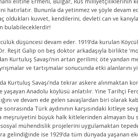
nlı elitine Ermeni, Bulgar, Rus milliyetçiliklerinin ke
ğini hatırlatır. Bununla da yetinmez ve şöyle devam 
 oldukları kuvvet, kendilerini, devleti can ve kanıy
n bulabileceklerdir!
öycülük düşüncesi devam eder. 1919’da kurulan Köycül
r. Reşit Galip on beş doktor arkadaşıyla birlikte ‘mo
dan Kurtuluş Savaşı’nın artan gerilimi; öte yandan
yrışmalar ve tartışmalar sonucunda etki alanlarını yi
da Kurtuluş Savaşı’nda tekrar askere alınmaktan kor
nde yaşayan Anadolu köylüsü anlatılır. Yine Tarihçi 
ığını ve devam ede gelen savaşlardan biri olarak kabu
sonrasında Türk aydınının karşısındaki kitleye sevg
meşruiyetini büyük halk kitlelerinden almayan bu seç
 sosyal mühendislik projelerini uygulamaktan teped
ra gelindiğinde ise 1929’da tüm dünyada yaşanan ek