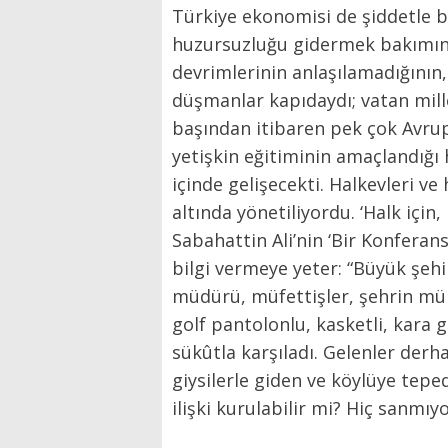
Türkiye ekonomisi de şiddetle b
huzursuzluğu gidermek bakımınd
devrimlerinin anlaşılamadığının, 
düşmanlar kapıdaydı; vatan millet
başından itibaren pek çok Avrupa
yetişkin eğitiminin amaçlandığı h
içinde gelişecekti. Halkevleri ve
altında yönetiliyordu. ‘Halk için
Sabahattin Ali’nin ‘Bir Konferan
bilgi vermeye yeter: “Büyük şehir
müdürü, müfettişler, şehrin mühi
golf pantolonlu, kasketli, kara g
sükûtla karşıladı. Gelenler der
giysilerle giden ve köylüye teped
ilişki kurulabilir mi? Hiç sanm