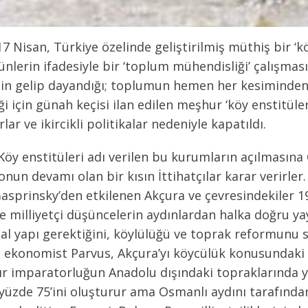
 17 Nisan, Türkiye özelinde geliştirilmiş müthiş bir ‘k
nlerin ifadesiyle bir ‘toplum mühendisliği’ çalışmas
in gelip dayandığı; toplumun hemen her kesiminden 
 için günah keçisi ilan edilen meşhur ‘köy enstitüleri
ar ve ikircikli politikalar nedeniyle kapatıldı.
 Köy enstitüleri adı verilen bu kurumların açılmasın
un devamı olan bir kısın İttihatçılar karar verirler. 
Gasprinsky’den etkilenen Akçura ve çevresindekiler 1
e milliyetçi düşüncelerin aydınlardan halka doğru y
sal yapı gerektiğini, köylülüğü ve toprak reformunu
lı ekonomist Parvus, Akçura’yı köycülük konusundaki 
dır imparatorluğun Anadolu dışındaki topraklarında y
 yüzde 75’ini oluşturur ama Osmanlı aydını tarafında