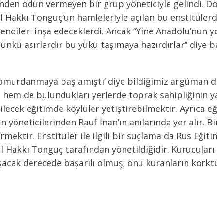
nden ödün vermeyen bir grup yöneticiyle gelindi. Dö
 Hakkı Tonguç’un hamleleriyle açılan bu enstitülerde
endileri inşa edeceklerdi. Ancak “Yine Anadolu’nun yok
Çünkü asırlardır bu yükü taşımaya hazırdırlar” diye ba
homurdanmaya başlamıştı’ diye bildiğimiz argüman da
em de bulundukları yerlerde toprak sahipliğinin yay
ecek eğitimde köylüler yetiştirebilmektir. Ayrıca eğit
n yöneticilerinden Rauf İnan’ın anılarında yer alır. B
irmektir. Enstitüler ile ilgili bir suçlama da Rus Eği
 Hakkı Tonguç tarafından yönetildiğidir. Kurucuları 
 aşacak derecede başarılı olmuş; onu kuranların korktu