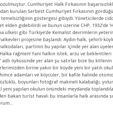
ozulmuştur. Cumhuriyet Halk Fırkasının başarısızlık
an kurulan Serbest Cumhuriyet Fırkasının gördüğü 
temelsizliğinin göstergesi gibiydi. Yöneticilerde ciddi
 elden gidebilirdi ve bunun üzerine CHP, 1932’de ‘Hal
 ülkesi gibi Türkiye’de Kemalist devrimlerin yeterin
alkevleri projesine başlandı. Aydın-halk, şehirli-köy
 halkodaları, partinin bu yapılar içinde yer alan üyele
, Halka rağmen! Yani halkın istek, arzu ve beklentiler
s’ adlı öyküsünde yer alan şu satırlar bize bu kitlen
lerimizden birine yakın bir köyde yeni bir yatılı okul
mce adamları ve köycüler, bir kafile halinde otomobil
özlüklü, boyunları fotoğraf makineli kalabalığı, yolun 
hal yeni yapılan okulun önündeki meydanda toplandıla
en bakan turist havalı bu insanlarla halk arasında sı
ıyorum…