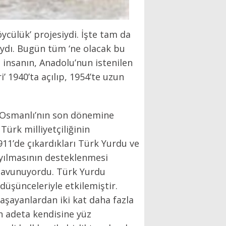
öycülük’ projesiydi. İşte tam da
ıydı. Bugün tüm ‘ne olacak bu
insanın, Anadolu’nun istenilen
’ 1940’ta açılıp, 1954’te uzun
a Osmanlı’nın son dönemine
Türk milliyetçiliğinin
911’de çıkardıkları Türk Yurdu ve
ayılmasının desteklenmesi
 savunuyordu. Türk Yurdu
düşünceleriyle etkilemiştir.
aşayanlardan iki kat daha fazla
n adeta kendisine yüz