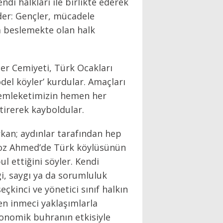
ndi halkları ile birlikte ederek
eder: Gençler, mücadele
la beslemekte olan halk
er Cemiyeti, Türk Ocakları
del köyler’ kurdular. Amaçları
 memleketimizin hemen her
tirerek kayboldular.
kan; aydınlar tarafından hep
Feroz Ahmed’de Türk köylüsünün
l ettiğini söyler. Kendi
i, saygı ya da sorumluluk
kinci ve yönetici sınıf halkın
en inmeci yaklaşımlarla
onomik buhranın etkisiyle