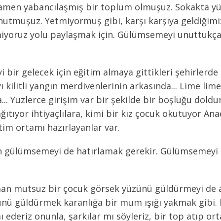
amamen yabancılaşmış bir toplum olmuşuz. Sokakta y
utmuşuz. Yetmiyormuş gibi, karşı karşıya geldiğimi
miyoruz yolu paylaşmak için. Gülümsemeyi unuttukça,
yi bir gelecek için eğitim almaya gittikleri şehirlerde 
ı kilitli yangın merdivenlerinin arkasında... Lime li
... Yüzlerce girişim var bir şekilde bir boşluğu doldu
ıtıyor ihtiyaçlılara, kimi bir kız çocuk okutuyor Anad
tim ortamı hazırlayanlar var.
n gülümsemeyi de hatırlamak gerekir. Gülümsemeyi
an mutsuz bir çocuk görsek yüzünü güldürmeyi de a
nü güldürmek karanlığa bir mum ışığı yakmak gibi. H
 ederiz onunla, şarkılar mı söyleriz, bir top atıp orta