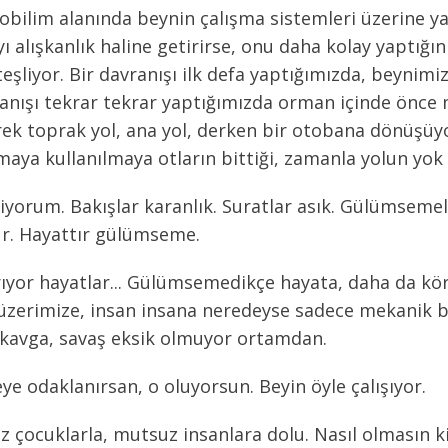
obilim alanında beynin çalışma sistemleri üzerine ya
 alışkanlık haline getirirse, onu daha kolay yaptığı
eşliyor. Bir davranışı ilk defa yaptığımızda, beynim
ranışı tekrar tekrar yaptığımızda orman içinde önce n
erek toprak yol, ana yol, derken bir otobana dönüşüyo
lmaya kullanılmaya otların bittiği, zamanla yolun yo
liyorum. Bakışlar karanlık. Suratlar asık. Gülümse
tur. Hayattır gülümseme.
or hayatlar... Gülümsemedikçe hayata, daha da köreli
or üzerimize, insan insana neredeyse sadece mekanik bi
, kavga, savaş eksik olmuyor ortamdan.
e odaklanırsan, o oluyorsun. Beyin öyle çalışıyor.
 çocuklarla, mutsuz insanlara dolu. Nasıl olmasın k