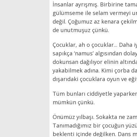
İnsanlar ayrışmış. Birbirine t
gülümseme ile selam vermeyi un
değil. Çoğumuz az kenara çekil
de unutmuşuz çünkü.
Çocuklar, ah o çocuklar... Daha i
sapıkça ‘namus’ algısından dolay
dokunsan dağılıyor elinin altında
yakabilmek adına. Kimi çorba dağ
dışarıdaki çocuklara oyun ve eği
Tüm bunları ciddiyetle yaparke
mümkün çünkü.
Önümüz yılbaşı. Sokakta ne zam
Tanımadığımız bir çocuğun yüzü
beklenti içinde değilken. Dans mı