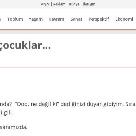
Arşiv
Reklam
Künye
İletişim
a
Toplum
Yaşam
Kavram
Sanat
Perspektif
Ekonomi
çocuklar...
a? “Ooo, ne değil ki” dediğinizi duyar gibiyim. Sırala
lgili.
sanımızda.