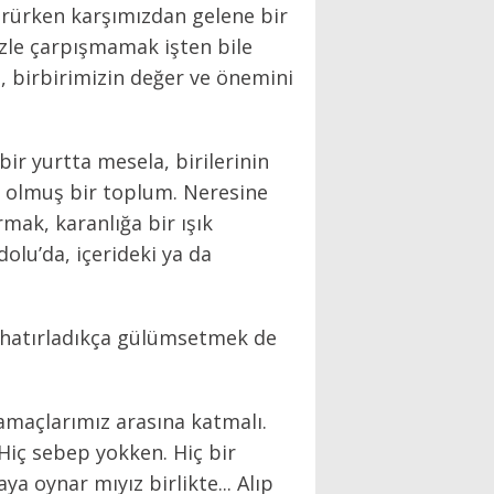
ürürken karşımızdan gelene bir
zle çarpışmamak işten bile
 birbirimizin değer ve önemini
bir yurtta mesela, birilerinin
me olmuş bir toplum. Neresine
rmak, karanlığa bir ışık
olu’da, içerideki ya da
 hatırladıkça gülümsetmek de
maçlarımız arasına katmalı.
iç sebep yokken. Hiç bir
ya oynar mıyız birlikte... Alıp