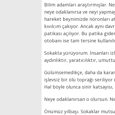
Bilim adamları araştırmışlar. Ne
neye odaklanırsa ve neyi yapmayı
hareket beynimizde nöronları at
kıvılcım çakıyor. Ancak aynı dav
patikası açılıyor. Bu patika gid
otobanı ise tam tersine kullanı
Sokakta yürüyorum. İnsanları iz
aydınlıktır, yaratıcılıktır, umut
Gülümsemedikçe, daha da kararıy
işlevsiz bir ölü toprağı seriliy
Hal böyle olunca sinir katsayısı
Neye odaklanırsan o olursun. Ney
Önümüz yılbaşı. Sokaklar mutsuz