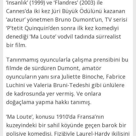
‘İnsanlık’ (1999) ve ‘Flandres’ (2003) ile
Cannes’da iki kez Jüri Büyük Ödülünü kazanan
‘auteur’ yönetmen Bruno Dumont’un, TV serisi
‘P’tetit Quinquin’den sonra ilk kez komediyi
denediği ‘Ma Loute’ vodvil tadında sürrealist
bir film.
Tanınmamış oyuncularla çalışma prensibini bu
filmde de sürdüren Dumont, amatör
oyuncuların yanı sıra Juliette Binoche, Fabrice
Luchini ve Valeria Bruni-Tedeshi gibi ünlülere
de kadrosunda yer vermiş. Ve onlara
doğaçlama yapma hakkı tanımış.
‘Ma Loute’, konusu 1910’da Fransa’nın
kuzeyindeki bir sahil köyünde geçen barok bir
polisiye komedisi. Fiziğiyle Laurel-Hardy ikilisini