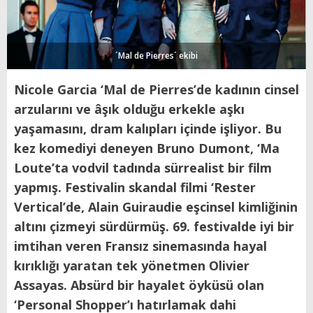
´Mal de Pierres´ ekibi
Nicole Garcia ‘Mal de Pierres’de kadının cinsel
arzularını ve âşık olduğu erkekle aşkı
yaşamasını, dram kalıpları içinde işliyor. Bu
kez komediyi deneyen Bruno Dumont, ‘Ma
Loute’ta vodvil tadında sürrealist bir film
yapmış. Festivalin skandal filmi ‘Rester
Vertical’de, Alain Guiraudie eşcinsel kimliğinin
altını çizmeyi sürdürmüş. 69. festivalde iyi bir
imtihan veren Fransız sinemasında hayal
kırıklığı yaratan tek yönetmen Olivier
Assayas. Absürd bir hayalet öyküsü olan
‘Personal Shopper’ı hatırlamak dahi