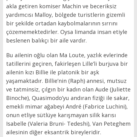
akla getiren komiser Machin ve beceriksiz
yardımcısı Malloy, bölgede turistlerin gizemli
bir şekilde ortadan kaybolmalarının sırrını
çözememektedirler. Oysa limanda insan etiyle
beslenen balıkçı bir aile vardır.
Bu ailenin oğlu olan Ma Loute, yazlık evlerinde
tatillerini geçiren, fakirleşen Lille’li burjuva bir
ailenin kızı Billie ile platonik bir aşk
yaşamaktadır. Billie’nin (Raph) annesi, mutsuz
ve tatminsiz, çılgın bir kadın olan Aude (Juliette
Binoche), Quasimodo’yu andıran fiziği ile sakar,
emekli mimar ağabeyi André (Fabrice Luchini),
onun etliye sütlüye karışmayan silik karısı
Isabelle (Valeria Bruni- Tedeshi), Van Peteghem
ailesinin diğer eksantrik bireyleridir.