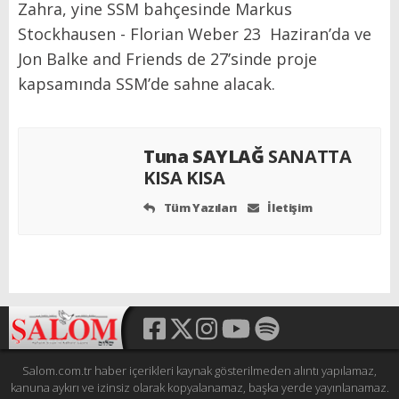
Zahra, yine SSM bahçesinde Markus
Stockhausen - Florian Weber 23 Haziran’da ve
Jon Balke and Friends de 27’sinde proje
kapsamında SSM’de sahne alacak.
Tuna SAYLAĞ
SANATTA
KISA KISA
Tüm Yazıları
İletişim
Salom.com.tr haber içerikleri kaynak gösterilmeden alıntı yapılamaz,
kanuna aykırı ve izinsiz olarak kopyalanamaz, başka yerde yayınlanamaz.