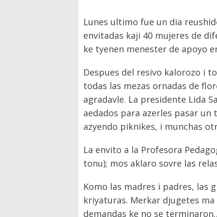
Lunes ultimo fue un dia reushido
envitadas kaji 40 mujeres de di
ke tyenen menester de apoyo e
Despues del resivo kalorozo i 
todas las mezas ornadas de flo
agradavle. La presidente Lida S
aedados para azerles pasar un 
azyendo piknikes, i munchas ot
La envito a la Profesora Pedago
tonu); mos aklaro sovre las rela
Komo las madres i padres, las 
kriyaturas. Merkar djugetes ma
demandas ke no se terminaron