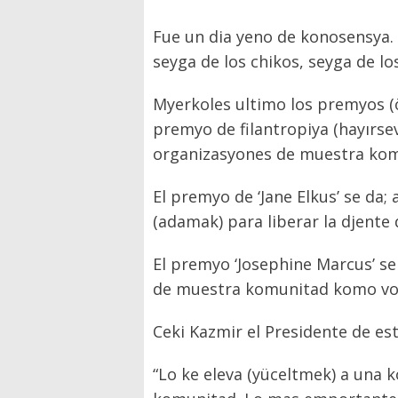
Fue un dia yeno de konosensya.
seyga de los chikos, seyga de l
Myerkoles ultimo los premyos (öd
premyo de filantropiya (hayırse
organizasyones de muestra kom
El premyo de ‘Jane Elkus’ se da;
(adamak) para liberar la djente 
El premyo ‘Josephine Marcus’ se
de muestra komunitad komo volo
Ceki Kazmir el Presidente de es
“Lo ke eleva (yüceltmek) a una 