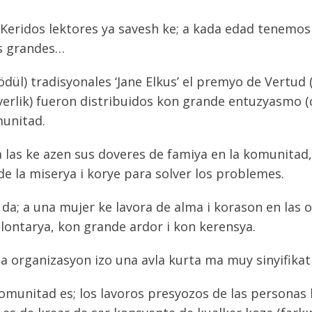
 Keridos lektores ya savesh ke; a kada edad tene
os grandes…
ül) tradisyonales ‘Jane Elkus’ el premyo de Vertud (fa
verlik) fueron distribuidos kon grande entuzyasmo (
unitad.
 a las ke azen sus doveres de famiya en la komunitad,
de la miserya i korye para solver los problemes.
 da; a una mujer ke lavora de alma i korason en las
ntarya, kon grande ardor i kon kerensya.
ta organizasyon izo una avla kurta ma muy sinyifikat
komunitad es; los lavoros presyozos de las personas