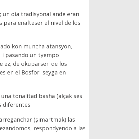
; un dia tradisyonal ande eran
para enalteser el nivel de los
arado kon muncha atansyon,
do i pasando un tyempo
e ez; de okuparsen de los
s en el Bosfor, seyga en
 una tonalitad basha (alçak ses
 diferentes.
arreganchar (şımartmak) las
mbezandomos, respondyendo a las