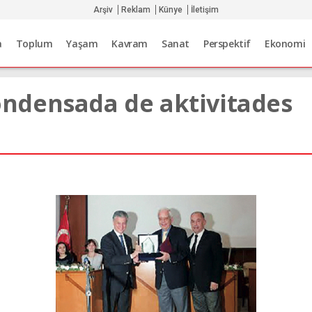
Arşiv
Reklam
Künye
İletişim
a
Toplum
Yaşam
Kavram
Sanat
Perspektif
Ekonomi
ndensada de aktivitades