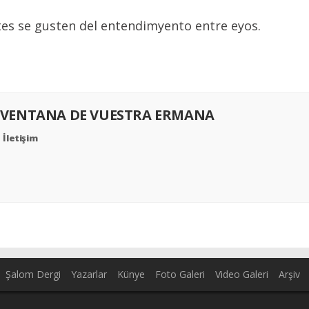
tes se gusten del entendimyento entre eyos.
 VENTANA DE VUESTRA ERMANA
İletişim
Şalom Dergi
Yazarlar
Künye
Foto Galeri
Video Galeri
Arşiv