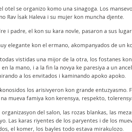
, el otel se organizo komo una sinagoga. Los mansev
 Rav İsak Haleva i su mujer kon muncha djente.
e i padre, el kon su kara novle, pasaron a sus luga
uy elegante kon el ermano, akompanyados de un kor
todas vistidas una mijor de la otra, los fostanes ko
en la mano, i a la fin la novya ke paresiya a un ance
mirando a los envitados i kaminando apoko apoko.
 konosidos los arisivyeron kon grande entuzyasmo. F
 una mueva famiya kon kerensya, respekto, tolerensy
organizasyon del salon, las rozas blankas, las meza
yo. Las karas riyentes de los paryentes i de los muev
dos, el komer, los bayles todo estava mirakulozo.