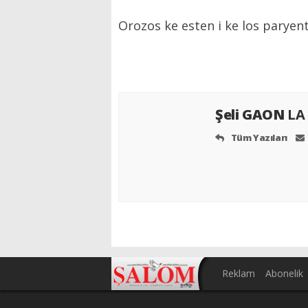
Orozos ke esten i ke los paryen
Şeli GAON
LA
Tüm Yazıları
Reklam
Abonelik