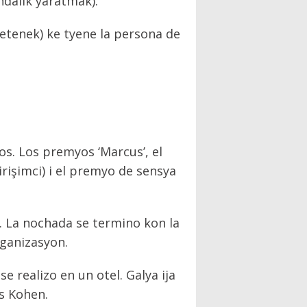
dalık yaratmak).
(yetenek) ke tyene la persona de
os. Los premyos ‘Marcus’, el
rişimci) i el premyo de sensya
. La nochada se termino kon la
ganizasyon.
 realizo en un otel. Galya ija
is Kohen.