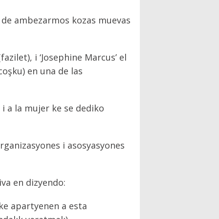
mos de ambezarmos kozas muevas
zilet), i ‘Josephine Marcus’ el
coşku) en una de las
 i a la mujer ke se dediko
 organizasyones i asosyasyones
iva en dizyendo:
 ke apartyenen a esta