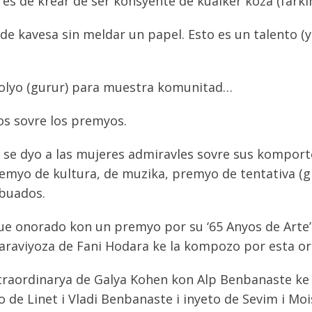
s de krear de ser konsyente de kualker koza (farkın
do de kavesa sin meldar un papel. Esto es un talento 
golyo (gurur) para muestra komunitad…
os sovre los premyos.
e se dyo a las mujeres admiravles sovre sus komport
remyo de kultura, de muzika, premyo de tentativa (gi
ibuados.
fue onorado kon un premyo por su ‘65 Anyos de Arte’
raviyoza de Fani Hodara ke la kompozo por esta or
raordinarya de Galya Kohen kon Alp Benbanaste ke se
jo de Linet i Vladi Benbanaste i inyeto de Sevim i Mo