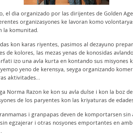
, el dia organizado por las dirijentes de Golden Age
ferentes organizasyones ke lavoran komo volontaryas 
n la komunitad.
todas kon karas riyentes, pasimos al dezayuno prep
res de kolores, las mezas yenas de konosidas avlan
arfati izo una avla kurta en kontando sus misyones k
tyempo yeno de kerensya, seyga organizando komere
ras aktivitades…
ga Norma Razon ke kon su avla dulse i kon la boz de
syones de los paryentes kon las kriyaturas de edades
granmamas i granpapas deven de komportarsen sin 
 sin egzajerar i otras nosyones emportantes en a
…