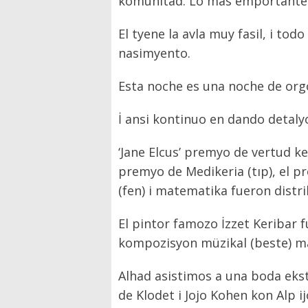
komunitad. Lo mas emportante e
El tyene la avla muy fasil, i to
nasimyento.
Esta noche es una noche de or
İ ansi kontinuo en dando detaly
‘Jane Elcus’ premyo de vertud k
premyo de Medikeria (tıp), el p
(fen) i matematika fueron distr
El pintor famozo İzzet Keribar 
kompozisyon müzikal (beste) ma
Alhad asistimos a una boda ekst
de Klodet i Jojo Kohen kon Alp i