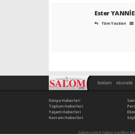
Ester YANNİ
Tüm Yazıları
Reklam
Abonelik
Dünya Haberleri
San
Toplum Haberleri
Pers
Yaşam Haberleri
Eko
Kavram Haberleri
Söyl
Salom.com.tr haber içerikleri ka