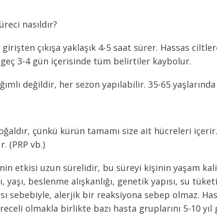
üreci nasıldır?
irişten çıkışa yaklaşık 4-5 saat sürer. Hassas ciltl
 geç 3-4 gün içerisinde tüm belirtiler kaybolur.
ı değildir, her sezon yapılabilir. 35-65 yaşlarında ki
aldır, çünkü kürün tamamı size ait hücreleri içerir. E
. (PRP vb.)
in etkisi uzun sürelidir, bu süreyi kişinin yaşam kali
ı, yaşı, beslenme alışkanlığı, genetik yapısı, su tüket
ması sebebiyle, alerjik bir reaksiyona sebep olmaz. Has
göreceli olmakla birlikte bazı hasta gruplarını 5-10 yı