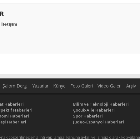
ER
İletişim
Şalom Dergi
Yazarlar
Künye
Foto Galeri
Video Galeri
Arşiv
at Haberleri
Bilim ve Teknoloji Haberleri
pektif Haberleri
Çocuk-Aile Haberleri
nomi Haberleri
Spor Haberleri
eşi Haberleri
Judeo-Espanyol Haberleri
ynak gösterilmeden alıntı yapılamaz, kanuna aykırı ve izinsiz olarak kopyal