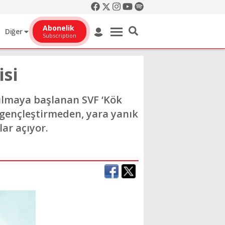
Abonelik
Diğer
Subscription
isi
nılmaya başlanan SVF ‘Kök
t gençleştirmeden, yara yanık
ar açıyor.