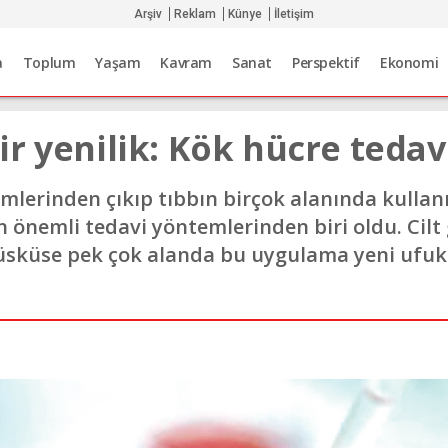
Arşiv
Reklam
Künye
İletişim
a
Toplum
Yaşam
Kavram
Sanat
Perspektif
Ekonomi
r yenilik: Kök hücre tedav
mlerinden çıkıp tıbbın birçok alanında kulla
en önemli tedavi yöntemlerinden biri oldu. Cil
üsküse pek çok alanda bu uygulama yeni ufukl