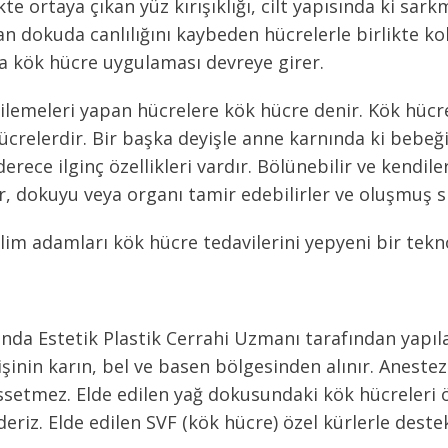
kte ortaya çıkan yüz kırışıklığı, cilt yapısında ki sar
an dokuda canlılığını kaybeden hücrelerle birlikte kol
a kök hücre uygulaması devreye girer.
ilemeleri yapan hücrelere kök hücre denir. Kök hü
ücrelerdir. Bir başka deyişle anne karnında ki bebeğ
rece ilginç özellikleri vardır. Bölünebilir ve kendiler
r, dokuyu veya organı tamir edebilirler ve oluşmuş s
im adamları kök hücre tedavilerini yepyeni bir teknolo
a Estetik Plastik Cerrahi Uzmanı tarafından yapılan
şinin karın, bel ve basen bölgesinden alınır. Anestez
hissetmez. Elde edilen yağ dokusundaki kök hücreleri ö
deriz. Elde edilen SVF (kök hücre) özel kürlerle dest