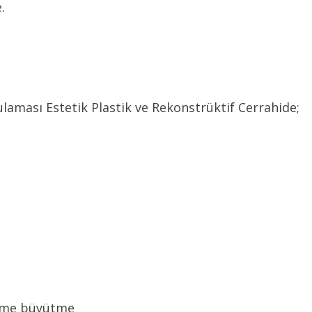
.
ulaması Estetik Plastik ve Rekonstrüktif Cerrahide;
Meme büyütme