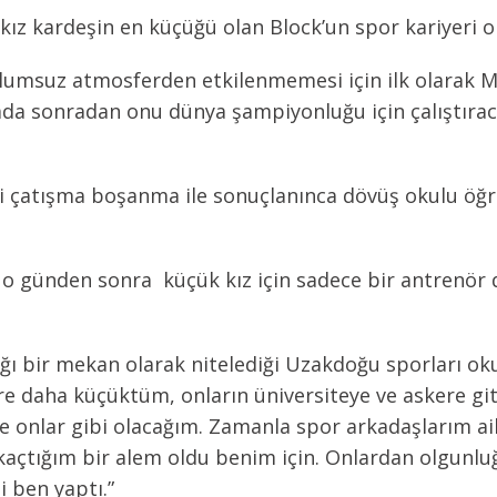
ız kardeşin en küçüğü olan Block’un spor kariyeri on
olumsuz atmosferden etkilenmemesi için ilk olarak 
da sonradan onu dünya şampiyonluğu için çalıştırac
 çatışma boşanma ile sonuçlanınca dövüş okulu öğrenc
o günden sonra küçük kız için sadece bir antrenör 
ığı bir mekan olarak nitelediği Uzakdoğu sporları okul
göre daha küçüktüm, onların üniversiteye ve askere g
 onlar gibi olacağım. Zamanla spor arkadaşlarım ail
tığım bir alem oldu benim için. Onlardan olgunluğ
i ben yaptı.”