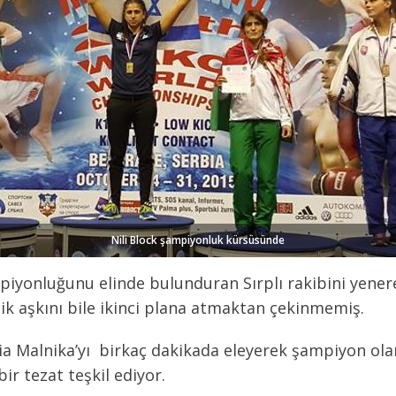
Nili Block şampiyonluk kürsüsünde
şampiyonluğunu elinde bulunduran Sırplı rakibini yene
icik aşkını bile ikinci plana atmaktan çekinmemiş.
ia Malnika’yı birkaç dakikada eleyerek şampiyon olan 
ir tezat teşkil ediyor.