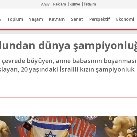
Arşiv
Reklam
Künye
İletişim
a
Toplum
Yaşam
Kavram
Sanat
Perspektif
Ekonomi
ulundan dünya şampiyonlu
çevrede büyüyen, anne babasının boşanmasın
layan, 20 yaşındaki İsrailli kızın şampiyonluk 