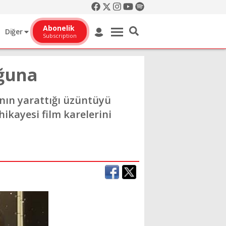
Abonelik
Diğer
Subscription
ğuna
ın yarattığı üzüntüyü
hikayesi film karelerini