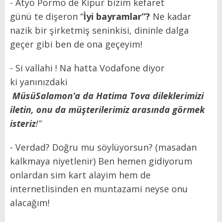
- Atyo Pormo de Kipur bizim kefaret
günü te dişeron “
İyi bayramlar”?
Ne kadar
nazik bir şirketmiş seninkisi, dininle dalga
geçer gibi ben de ona geçeyim!
- Si vallahi ! Na hatta Vodafone diyor
ki yanınızdaki
MüsüSalamon’a da Hatima Tova dileklerimizi
iletin, onu da müşterilerimiz arasında görmek
isteriz
!”
- Verdad? Doğru mu söylüyorsun? (masadan
kalkmaya niyetlenir) Ben hemen gidiyorum
onlardan sim kart alayim hem de
internetlisinden en muntazami neyse onu
alacağım!