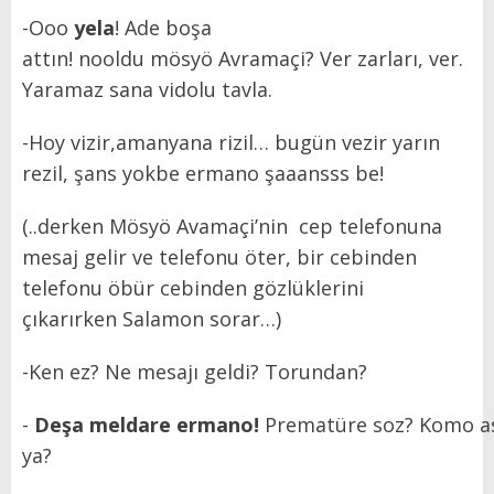
-Ooo
yela
! Ade boşa
attın! nooldu mösyö Avramaçi? Ver zarları, ver.
Yaramaz sana vidolu tavla.
-Hoy vizir,amanyana rizil… bugün vezir yarın
rezil, şans yokbe ermano şaaansss be!
(..derken Mösyö Avamaçi’nin cep telefonuna
mesaj gelir ve telefonu öter, bir cebinden
telefonu öbür cebinden gözlüklerini
çıkarırken Salamon sorar…)
-Ken ez? Ne mesajı geldi? Torundan?
-
Deşa meldare ermano!
Prematüre soz? Komo a
ya?