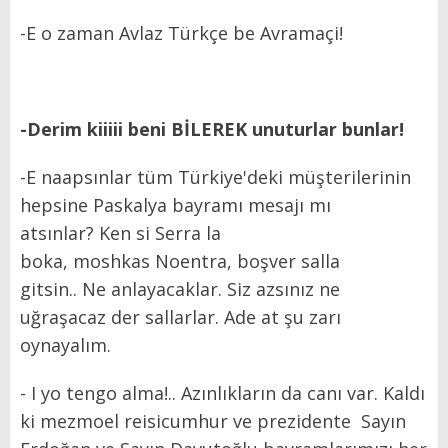
-E o zaman Avlaz Türkçe be Avramaçi!
-Derim kiiiii beni BİLEREK unuturlar bunlar!
-E naapsınlar tüm Türkiye'deki müşterilerinin
hepsine Paskalya bayramı mesajı mı
atsınlar? Ken si Serra la
boka, moshkas Noentra, boşver salla
gitsin.. Ne anlayacaklar. Siz azsınız ne
uğraşacaz der sallarlar. Ade at şu zarı
oynayalım.
- I yo tengo alma!.. Azınlıkların da canı var. Kaldı
ki mezmoel reisicumhur ve prezidente Sayın