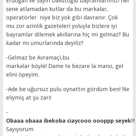
Erdoğan ve Sayın Davutoğlu bayramlarımızı her
sene atlamadan kutlar da bu markalar,
operatörler niye biz yok gibi davranır. Çok
mu zor azinlik gazeteleri yoluyla bizlere iyi
bayramlar dilemek akıllarına hiç mi gelmaz? Bu
kadar mı umurlarında deyiliz?
-Gelmaz be Avramaçi,bu
markalar böyle! Dame te bezare la mano, gel
elini öpeyim.
-Ade be uğursuz pulu oynattın gördüm ben! Ne
eliymiş at şu zarı!
-
Obaaa obaaa ibekoba ciaycooo oooppp seyek
!!
Sayıyorum