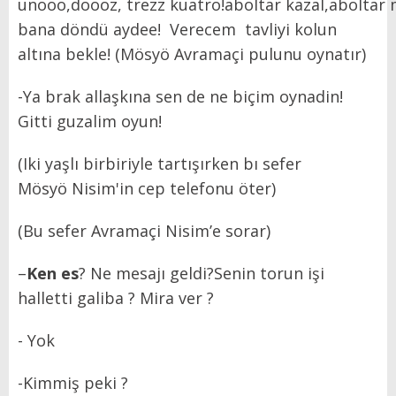
unooo,doooz, trezz kuatro!aboltar kazal,aboltar 
bana döndü aydee! Verecem tavliyi kolun
altına bekle! (Mösyö Avramaçi pulunu oynatır)
-Ya brak allaşkına sen de ne biçim oynadin!
Gitti guzalim oyun!
(Iki yaşlı birbiriyle tartışırken bı sefer
Mösyö Nisim'in cep telefonu öter)
(Bu sefer Avramaçi Nisim’e sorar)
–
Ken es
? Ne mesajı geldi?Senin torun işi
halletti galiba ? Mira ver ?
- Yok
-Kimmiş peki ?