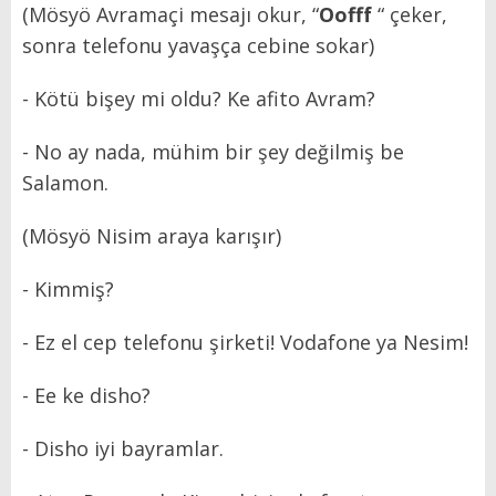
(Mösyö Avramaçi mesajı okur, “
Oofff
“ çeker,
sonra telefonu yavaşça cebine sokar)
- Kötü bişey mi oldu? Ke afito Avram?
- No ay nada, mühim bir şey değilmiş be
Salamon.
(Mösyö Nisim araya karışır)
- Kimmiş?
- Ez el cep telefonu şirketi! Vodafone ya Nesim!
- Ee ke disho?
- Disho iyi bayramlar.