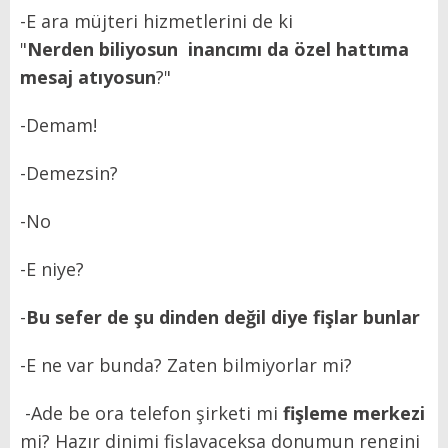
-E ara müjteri hizmetlerini de ki
"
Nerden biliyosun inancımı da özel hattıma
mesaj atıyosun
?"
-Demam!
-Demezsin?
-No
-E niye?
-
Bu sefer de şu dinden değil diye fişlar bunlar
-E ne var bunda? Zaten bilmiyorlar mi?
-Ade be ora telefon şirketi mi
fişleme merkezi
mi? Hazır dinimi fişlayaceksa donumun rengini