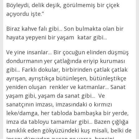
Böyleydi, delik deşik, görülmemiş bir çiçek
açıyordu işte.”
Biraz kahve falı gibi... Son bulmakta olan bir
hayata yepyeni bir yaşam katar gibi...
Ve yine insanlar... Bir çocuğun elinden düşmüş
dondurmanın yer çatlağında eriyip kuruması
gibi... Farklı dokular, birbirinden çatlak çatlak
ayrışan, ayrıştıkça bütünleşen, bütünleştikçe
yeniden oluşan renkler ve katmanlar... Sanat
yaşam gibi, yaşam da sanat gibi... Ve
sanatçının imzası, imzasındaki o kırmızı
leke/damga, her tabloda bambaşka bir yerde,
imza da tabloyu tamamlar gibi... Bazen çığlığa
tanıklık eden gökyüzündeki kuş misali, belki de
insanı dünyadan ayıran ne varsa, hepsini