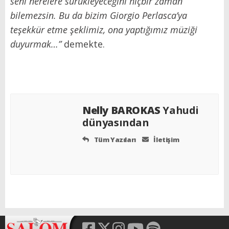
seni nerelere sürükleyeceğini hiçbir zaman
bilemezsin. Bu da bizim Giorgio Perlasca’ya
teşekkür etme şeklimiz, ona yaptığımız müziği
duyurmak…”
demekte.
Nelly BAROKAS
Yahudi
dünyasından
Tüm Yazıları
İletişim