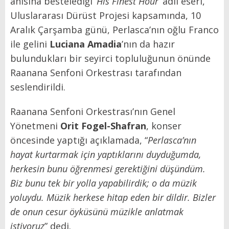
anısına bestelediği ‘
His Finest Hour
’ adlı eseri,
Uluslararası Dürüst Projesi kapsamında, 10
Aralık Çarşamba günü, Perlasca’nın oğlu Franco
ile gelini
Luciana Amadia
’nın da hazır
bulundukları bir seyirci topluluğunun önünde
Raanana Senfoni Orkestrası tarafından
seslendirildi.
Raanana Senfoni Orkestrası’nın Genel
Yönetmeni
Orit Fogel-Shafran
, konser
öncesinde yaptığı açıklamada, “
Perlasca’nın
hayat kurtarmak için yaptıklarını duyduğumda,
herkesin bunu öğrenmesi gerektiğini düşündüm.
Biz bunu tek bir yolla yapabilirdik; o da müzik
yoluydu. Müzik herkese hitap eden bir dildir. Bizler
de onun cesur öyküsünü müzikle anlatmak
istiyoruz
” dedi.