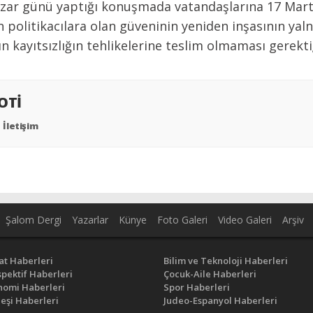
Pazar günü yaptığı konuşmada vatandaşlarına 17 Mar
ın politikacılara olan güveninin yeniden inşasının yal
 kayıtsızlığın tehlikelerine teslim olmaması gerektiği
YOTİ
İletişim
Şalom Dergi
Yazarlar
Künye
Foto Galeri
Video Galeri
Arşiv
at Haberleri
Bilim ve Teknoloji Haberleri
pektif Haberleri
Çocuk-Aile Haberleri
nomi Haberleri
Spor Haberleri
eşi Haberleri
Judeo-Espanyol Haberleri