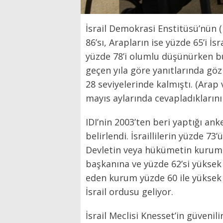
İsrail Demokrasi Enstitüsü’nün (
86’sı, Arapların ise yüzde 65’i 
yüzde 78’i olumlu düşünürken bu
geçen yıla göre yanıtlarında göz
28 seviyelerinde kalmıştı. (Ara
mayıs aylarında cevapladıkların
IDI’nin 2003’ten beri yaptığı anke
belirlendi. İsraillilerin yüzde 73
Devletin veya hükümetin kurumla
başkanına ve yüzde 62’si yükse
eden kurum yüzde 60 ile yüksek 
İsrail ordusu geliyor.
İsrail Meclisi Knesset’in güvenil