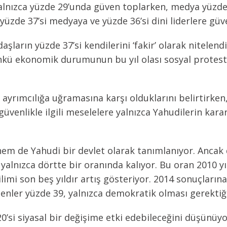
lnızca yüzde 29’unda güven toplarken, medya yüzde 2
a yüzde 37’si medyaya ve yüzde 36’si dini liderlere güve
arın yüzde 37’si kendilerini ‘fakir’ olarak nitelendir
ünkü ekonomik durumunun bu yıl olası sosyal protesto
 ayrımcılığa uğramasına karşı olduklarını belirtirke
güvenlikle ilgili meselelere yalnızca Yahudilerin kar
m de Yahudi bir devlet olarak tanımlanıyor. Ancak de
alnızca dörtte bir oranında kalıyor. Bu oran 2010 yılı
ilimi son beş yıldır artış gösteriyor. 2014 sonuçların
enler yüzde 39, yalnızca demokratik olması gerektiği
’si siyasal bir değişime etki edebileceğini düşünüyor