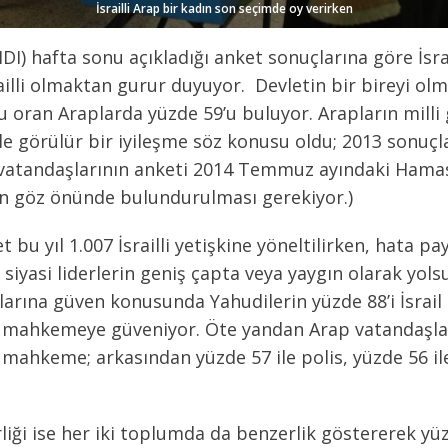
İsrailli Arap bir kadın son seçimde oy verirken
IDI) hafta sonu açıkladığı anket sonuçlarına göre İsr
İsrailli olmaktan gurur duyuyor. Devletin bir bireyi o
 oran Araplarda yüzde 59’u buluyor. Arapların milli
le görülür bir iyileşme söz konusu oldu; 2013 sonuçla
p vatandaşlarının anketi 2014 Temmuz ayındaki Hamas
ın göz önünde bulundurulması gerekiyor.)
t bu yıl 1.007 İsrailli yetişkine yöneltilirken, hata pa
’ü siyasi liderlerin geniş çapta veya yaygın olarak yols
rına güven konusunda Yahudilerin yüzde 88’i İsrail 
k mahkemeye güveniyor. Öte yandan Arap vatandaşlar
mahkeme; arkasından yüzde 57 ile polis, yüzde 56 ile
irliği ise her iki toplumda da benzerlik göstererek yü