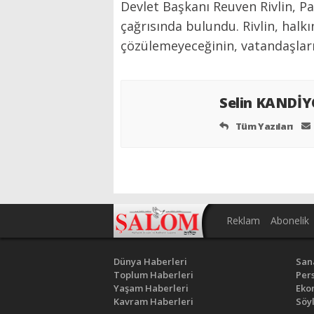
Devlet Başkanı Reuven Rivlin, 
çağrısında bulundu. Rivlin, halk
çözülemeyeceğinin, vatandaşların
Selin KANDİ
Tüm Yazıları
Reklam
Abonelik
Dünya Haberleri
San
Toplum Haberleri
Pers
Yaşam Haberleri
Eko
Kavram Haberleri
Söyl