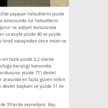
ail’de yaşayan Yahudilerin yüzde
lma konusunda ise Yahudilerin
 gurur ve aidiyet konusunda
rı sırasıyla yüzde 40 ve yüzde
-İsrail savaşından önce nisan ve
yı en fazla yüzde 3,2 olarak
uzluğa karıştığı kanısında.
ordusuna, yüzde 71’i devlet
 arasında en fazla güven telkin
 devlet başkanı ve yüzde 51 ile
zde 35’lerde seyrediyor. Baş