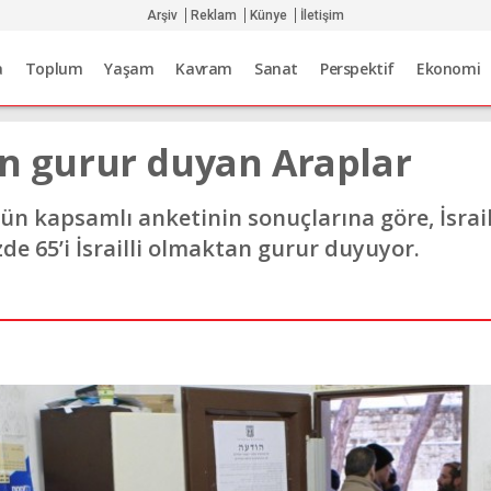
Arşiv
Reklam
Künye
İletişim
a
Toplum
Yaşam
Kavram
Sanat
Perspektif
Ekonomi
an gurur duyan Araplar
nün kapsamlı anketinin sonuçlarına göre, İsrai
zde 65’i İsrailli olmaktan gurur duyuyor.