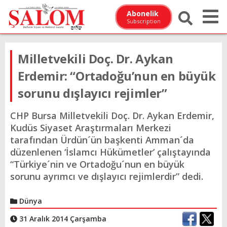
Abonelik
Subscription
Milletvekili Doç. Dr. Aykan
Erdemir: “Ortadoğu’nun en büyük
sorunu dışlayıcı rejimler”
CHP Bursa Milletvekili Doç. Dr. Aykan Erdemir,
Kudüs Siyaset Araştırmaları Merkezi
tarafından Ürdün´ün başkenti Amman´da
düzenlenen ‘İslamcı Hükümetler’ çalıştayında
“Türkiye´nin ve Ortadoğu´nun en büyük
sorunu ayrımcı ve dışlayıcı rejimlerdir” dedi.
Dünya
31 Aralık 2014 Çarşamba