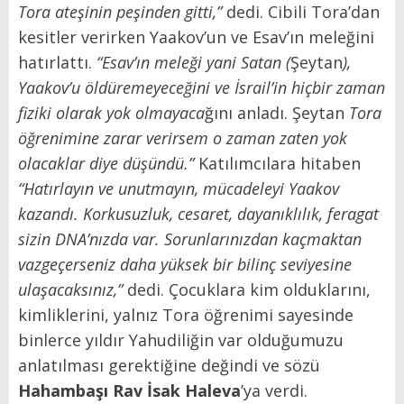
Tora ateşinin peşinden gitti,”
dedi. Cibili Tora’dan
kesitler verirken Yaakov’un ve Esav’ın meleğini
hatırlattı.
“Esav’ın meleği yani Satan (
Şeytan
),
Yaakov’u öldüremeyeceğini ve İsrail’in hiçbir zaman
fiziki olarak yok olmayaca
ğını anladı. Şeytan
Tora
öğrenimine zarar verirsem o zaman zaten yok
olacaklar diye düşündü.”
Katılımcılara hitaben
“Hatırlayın ve unutmayın, mücadeleyi Yaakov
kazandı. Korkusuzluk, cesaret, dayanıklılık, feragat
sizin DNA’nızda var. Sorunlarınızdan kaçmaktan
vazgeçerseniz daha yüksek bir bilinç seviyesine
ulaşacaksınız,”
dedi.
Çocuklara kim olduklarını,
kimliklerini, yalnız Tora öğrenimi sayesinde
binlerce yıldır Yahudiliğin var olduğumuzu
anlatılması gerektiğine değindi ve sözü
Hahambaşı Rav İsak Haleva
’ya verdi.