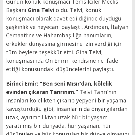
Günün konuk konuşmacı Temsilciler Meclisi
Başkanı
Gina Telvi
oldu. Telvi, konuk
konuşmacı olarak davet edildiğinde duyduğu
şaşkınlık ve heyecanı paylaştı. Ardından, İtalyan
Cemaati’ne ve Hahambaşılığa hanımların,
erkekler dünyasına girmesine izin verdiği için
tüm beylere teşekkür etti. Gina Telvi,
konuşmasında On Emrin kendisine ne ifade
ettiği konusundaki düşüncelerini paylaştı.
Birinci Emir: “Ben seni Mısır’dan, kölelik
evinden çıkaran Tanrınım.”
Telvi Tanrı’nın
insanları kölelikten çıkarıp yepyeni bir yaşama
kavuşturduğu gibi, insanların da önyargılardan
uzak, ayırımcılıktan uzak hür bir yaşam
yaratılmış bir dünyada, hür yaşanan, hür
düşünülen ve hür konuşulan bir dünya olmasını