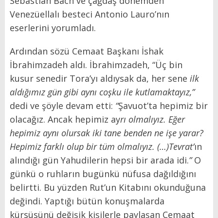
Sebastian Bach ve çağdaş dönemden
Venezüellalı besteci Antonio Lauro’nın
eserlerini yorumladı.
Ardından sözü Cemaat Başkanı İshak
İbrahimzadeh aldı. İbrahimzadeh, “Üç bin
kusur senedir Tora’yı aldıysak da, her sene
ilk
aldığımız gün gibi aynı coşku ile kutlamaktayız,”
dedi ve şöyle devam etti:
“
Şavuot’ta hepimiz bir
olacağız. Ancak hepimiz ay
rı olmalıyız. Eğer
hepimiz aynı olursak iki tane benden ne işe yarar?
Hepimiz farklı olup bir tüm olmalıyız. (…)Tevrat’
ın
alındığı gün Yahudilerin hepsi bir arada idi.
”
O
günkü o ruhların bugünkü nüfusa dağıldığını
belirtti. Bu yüzden Rut’un Kitabını okunduğuna
değindi. Yaptığı bütün konuşmalarda
kürsüsünü değişik kişilerle paylaşan Cemaat