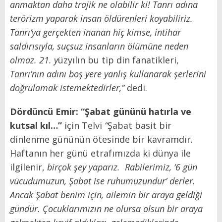
anmaktan daha trajik ne olabilir ki! Tanrı adına
terörizm yaparak insan öldürenleri koyabiliriz.
Tanrı’ya gerçekten inanan hiç kimse, intihar
saldırısıyla, suçsuz insanların ölümüne neden
olmaz. 21. y
üzyılın bu tip din fanatikleri,
Tanrı’nın adını boş yere yanlış kullanarak şerlerini
doğrulamak istemektedirler,”
dedi.
Dördüncü Emir: “Şabat gününü hatırla ve
kutsal kıl…”
için Telvi
“
Şabat basit bir
dinlenme gününün ötesinde bir kavramdır.
Haftanın her günü etrafımızda ki dünya ile
ilgilenir,
birçok şey yaparız. Rabilerimiz, ‘6 gün
vücudumuzun, Şabat ise ruhumuzundur’ derler.
Ancak Şabat benim için, ailemin bir araya geldiği
gündür. Çocuklarımızın ne olursa olsun bir araya