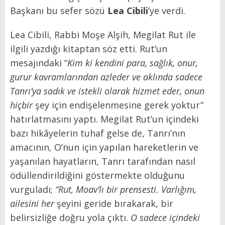
Başkanı bu sefer sözü
Lea Cibili
’ye verdi.
Lea Cibili, Rabbi Moşe Alşih, Megilat Rut ile
ilgili yazdığı kitaptan söz etti. Rut’un
mesajındaki “
Kim ki kendini para, sağlık, onur,
gurur kavramlarından azleder ve aklında sadece
Tanrı’ya sadık ve istekli olarak hizmet eder, onun
hiçbir
şey için endişelenmesine gerek yoktur
”
hatırlatmasını yaptı. Megilat Rut’un içindeki
bazı hikâyelerin tuhaf gelse de, Tanrı’nın
amacının, O’nun için yapılan hareketlerin ve
yaşanılan hayatların, Tanrı tarafından nasıl
ödüllendirildiğini göstermekte olduğunu
vurguladı;
“Rut, Moav’lı bir prensesti. Varlığın
ı
,
ailesini her
şeyini geride bırakarak, bir
belirsizliğe doğru yola çıktı.
O sadece içindeki