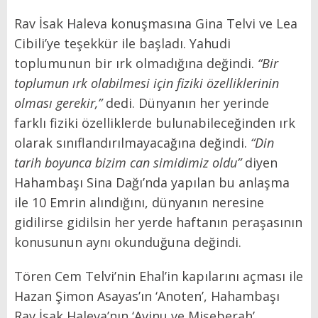
Rav İsak Haleva konuşmasına Gina Telvi ve Lea
Cibili’ye teşekkür ile başladı. Yahudi
toplumunun bir ırk olmadığına değindi.
“Bir
toplumun ırk olabilmesi için fiziki özelliklerinin
olması gerekir,”
dedi. Dünyanın her yerinde
farklı fiziki özelliklerde bulunabileceğinden ırk
olarak sınıflandırılmayacağına değindi.
“Din
tarih boyunca bizim can simidimiz oldu”
diyen
Hahambaşı Sina Dağı’nda yapılan bu anlaşma
ile 10 Emrin alındığını, dünyanın neresine
gidilirse gidilsin her yerde haftanın peraşasının
konusunun aynı okunduğuna değindi.
Tören Cem Telvi’nin Ehal’in kapılarını açması ile
Hazan Şimon Asayas’ın ‘Anoten’, Hahambaşı
Rav İsak Haleva’nın ‘Avinu ve Mişeberah’