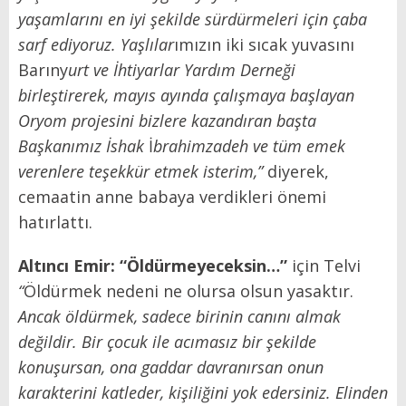
yaşamlarını en iyi şekilde sürdürmeleri için çaba
sarf ediyoruz. Yaşlılar
ımızın iki sıcak yuvasını
Barıny
urt ve İhtiyarlar Yardım Derneği
birleştirerek, mayıs ayında çalışmaya başlayan
Oryom projesini bizlere kazandıran başta
Başkanımız İshak
İ
brahimzadeh ve tüm emek
verenlere teşekkür etmek isterim,”
diyerek,
cemaatin anne babaya verdikleri önemi
hatırlattı.
Altıncı Emir: “Öldürmeyeceksin…”
için Telvi
“
Öldürmek nedeni ne olursa olsun yasaktır.
Ancak öldürmek, sadece birinin canını almak
değildir. Bir çocuk ile acımasız bir şekilde
konuşursan, ona gaddar davranırsan onun
karakterini katleder, kişiliğini yok edersiniz. Elinden