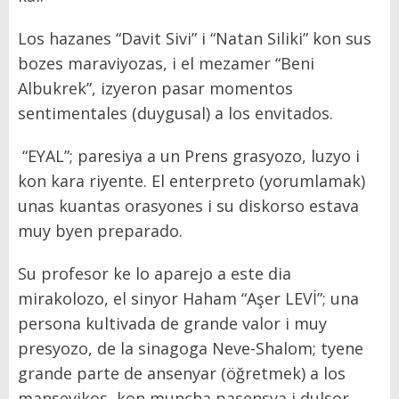
Los hazanes “Davit Sivi” i “Natan Siliki” kon sus
bozes maraviyozas, i el mezamer “Beni
Albukrek”, izyeron pasar momentos
sentimentales (duygusal) a los envitados.
“EYAL”; paresiya a un Prens grasyozo, luzyo i
kon kara riyente. El enterpreto (yorumlamak)
unas kuantas orasyones i su diskorso estava
muy byen preparado.
Su profesor ke lo aparejo a este dia
mirakolozo, el sinyor Haham “Aşer LEVİ”; una
persona kultivada de grande valor i muy
presyozo, de la sinagoga Neve-Shalom; tyene
grande parte de ansenyar (öğretmek) a los
mansevikos, kon muncha pasensya i dulsor.