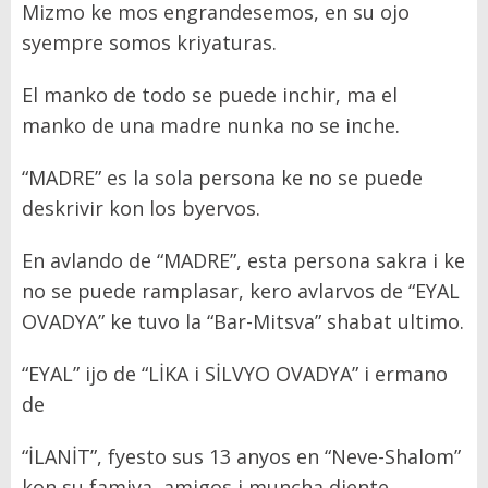
Mizmo ke mos engrandesemos, en su ojo
syempre somos kriyaturas.
El manko de todo se puede inchir, ma el
manko de una madre nunka no se inche.
“MADRE” es la sola persona ke no se puede
deskrivir kon los byervos.
En avlando de “MADRE”, esta persona sakra i ke
no se puede ramplasar, kero avlarvos de “EYAL
OVADYA” ke tuvo la “Bar-Mitsva” shabat ultimo.
“EYAL” ijo de “LİKA i SİLVYO OVADYA” i ermano
de
“İLANİT”, fyesto sus 13 anyos en “Neve-Shalom”
kon su famiya, amigos i muncha djente.