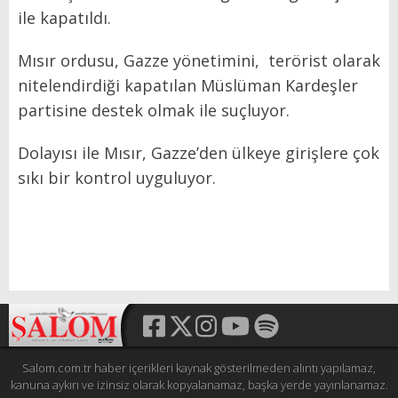
ile kapatıldı.
Mısır ordusu, Gazze yönetimini, terörist olarak
nitelendirdiği kapatılan Müslüman Kardeşler
partisine destek olmak ile suçluyor.
Dolayısı ile Mısır, Gazze’den ülkeye girişlere çok
sıkı bir kontrol uyguluyor.
Salom.com.tr haber içerikleri kaynak gösterilmeden alıntı yapılamaz,
kanuna aykırı ve izinsiz olarak kopyalanamaz, başka yerde yayınlanamaz.