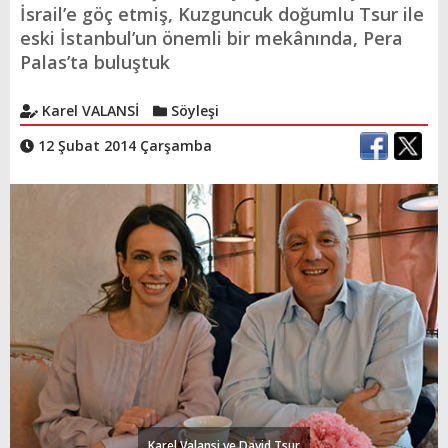
İsrail’e göç etmiş, Kuzguncuk doğumlu Tsur ile
eski İstanbul’un önemli bir mekânında, Pera
Palas’ta buluştuk
Karel VALANSİ
Söyleşi
12 Şubat 2014 Çarşamba
Karel Valansi ve David Tsur