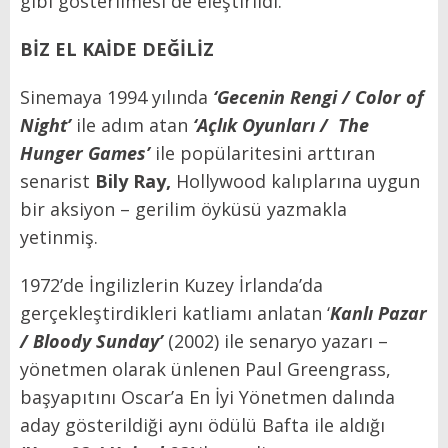
gibi gösterilmesi de eleştirildi.
BİZ EL KAİDE DEĞİLİZ
Sinemaya 1994 yılında
‘Gecenin Rengi / Color of
Night’
ile adım atan
‘Açlık Oyunları / The
Hunger Games’
ile popülaritesini arttıran
senarist
Bily Ray,
Hollywood kalıplarına uygun
bir aksiyon – gerilim öyküsü yazmakla
yetinmiş.
1972’de İngilizlerin Kuzey İrlanda’da
gerçekleştirdikleri katliamı anlatan ‘
Kanlı Pazar
/ Bloody Sunday’
(2002) ile senaryo yazarı –
yönetmen olarak ünlenen Paul Greengrass,
başyapıtını Oscar’a En İyi Yönetmen dalında
aday gösterildiği aynı ödülü Bafta ile aldığı