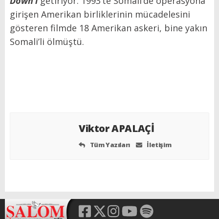
Down’ı
getiriyor. 1993’te Somali’de operasyona
girişen Amerikan birliklerinin mücadelesini
gösteren filmde 18 Amerikan askeri, bine yakın
Somali’li ölmüştü.
Viktor APALAÇİ
Tüm Yazıları
İletişim