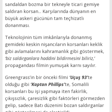
sandaldan bozma bir tekneyle ticari gemiye
saldıran korsan... Karşılarında dünyanın en
büyük askeri gücünün tam teçhizatlı
donanması.
Teknolojinin tüm imkânlarıyla donanmış
gemideki keskin nişancıların korsanları keklik
gibi avlamalarını kahramanlık gibi göstermek,
‘biz saldırganlara haddini bildirmesini biliriz,’
propagandası filmin yumuşak karnı sayılır.
Greengrass’in bir önceki filmi
‘Uçuş 93’
te
olduğu gibi
‘Kaptan Phillips’
te, Somalili
korsanları bu işi yapmaya iten fakirlik,
çıkışsızlık, çaresizlik gibi faktörleri görmezden
gelip, sadece Batı düzenini bozan saldırganlar