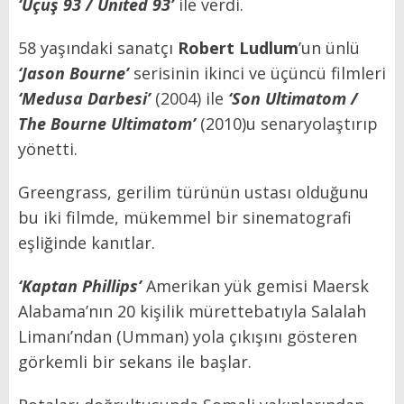
‘Uçuş 93 / United 93’
ile verdi.
58 yaşındaki sanatçı
Robert Ludlum
’un ünlü
‘Jason Bourne’
serisinin ikinci ve üçüncü filmleri
‘Medusa Darbesi’
(2004) ile
‘Son Ultimatom /
The Bourne Ultimatom’
(2010)u senaryolaştırıp
yönetti.
Greengrass, gerilim türünün ustası olduğunu
bu iki filmde, mükemmel bir sinematografi
eşliğinde kanıtlar.
‘Kaptan Phillips’
Amerikan yük gemisi Maersk
Alabama’nın 20 kişilik mürettebatıyla Salalah
Limanı’ndan (Umman) yola çıkışını gösteren
görkemli bir sekans ile başlar.