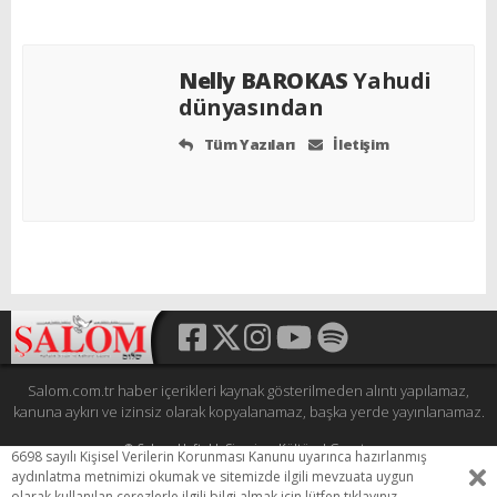
Nelly BAROKAS
Yahudi
dünyasından
Tüm Yazıları
İletişim
Salom.com.tr haber içerikleri kaynak gösterilmeden alıntı yapılamaz,
kanuna aykırı ve izinsiz olarak kopyalanamaz, başka yerde yayınlanamaz.
© Şalom Haftalık Siyasi ve Kültürel Gazete
6698 sayılı Kişisel Verilerin Korunması Kanunu uyarınca hazırlanmış
Tüm hakları saklıdır.
aydınlatma metnimizi okumak ve sitemizde ilgili mevzuata uygun
HEWESO
olarak kullanılan
çerezlerle
ilgili bilgi almak için lütfen
tıklayınız.