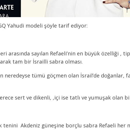
GQ Yahudi modeli şöyle tarif ediyor:
i arasında sayılan Refaeli’nin en büyük özelliği , ti
arak tam bir İsrailli sabra olması.
neredeyse tümü göçmen olan İsrail’de doğanlar, far
derece sert ve dikenli, ,içi ise tatlı ve yumuşak olan b
k tenini Akdeniz güneşine borçlu sabra Refaeli her n