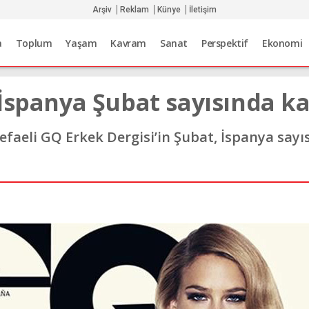
Arşiv
Reklam
Künye
İletişim
a
Toplum
Yaşam
Kavram
Sanat
Perspektif
Ekonomi
 İspanya Şubat sayısında k
Refaeli GQ Erkek Dergisi’in Şubat, İspanya say