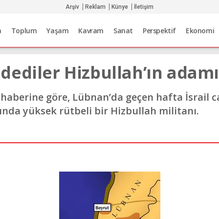
Arşiv
Reklam
Künye
İletişim
a
Toplum
Yaşam
Kavram
Sanat
Perspektif
Ekonomi
ediler Hizbullah’ın adamı 
 haberine göre, Lübnan’da geçen hafta İsrail c
ında yüksek rütbeli bir Hizbullah militanı.