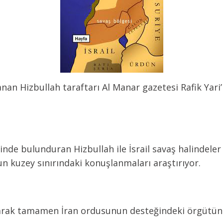
an Hizbullah taraftarı Al Manar gazetesi Rafik Yari’ni
nde bulunduran Hizbullah ile İsrail savaş halindeler 
un kuzey sınırındaki konuşlanmaları araştırıyor.
 olarak tamamen İran ordusunun desteğindeki örgütün k