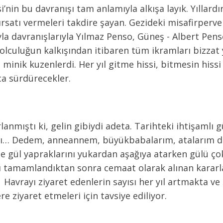
i’nin bu davranışı tam anlamıyla alkışa layık. Yıllard
ırsatı vermeleri takdire şayan. Gezideki misafirperver
a davranışlarıyla Yılmaz Penso, Güneş - Albert Penso
yolculuğun kalkışından itibaren tüm ikramları bizzat 
 minik kuzenlerdi. Her yıl gitme hissi, bitmesin hissi
rı belli ki yıllarca sürdürece
anmıştı ki, gelin gibiydi adeta. Tarihteki ihtişamlı 
ı… Dedem, anneannem, büyükbabalarım, atalarım da
ine gül yapraklarını yukardan aşağıya atarken gülü
ı tamamlandıktan sonra cemaat olarak alınan kararl
 Havrayı ziyaret edenlerin sayısı her yıl artmakta ve
re ziyaret etmeleri için tavsiye ediliyor.