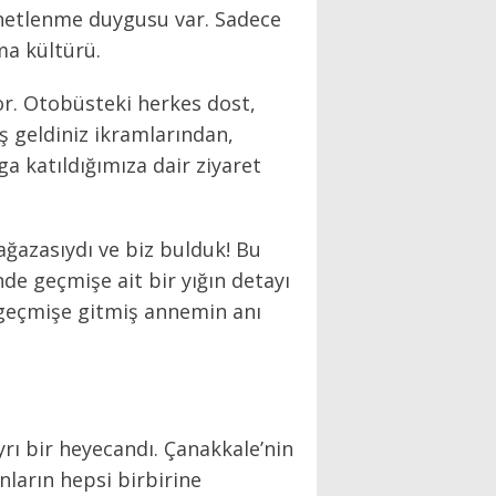
enetlenme duygusu var. Sadece
ma kültürü.
or. Otobüsteki herkes dost,
oş geldiniz ikramlarından,
a katıldığımıza dair ziyaret
ağazasıydı ve biz bulduk! Bu
e geçmişe ait bir yığın detayı
 geçmişe gitmiş annemin anı
ı bir heyecandı. Çanakkale’nin
ların hepsi birbirine