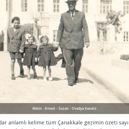
Metin - Ernest - Suzan - Ovadya Kasuto
dar anlamlı kelime tüm Çanakkale gezimin özeti sayı