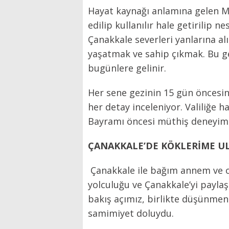
Hayat kaynağı anlamına gelen M
edilip kullanılır hale getirilip 
Çanakkale severleri yanlarına al
yaşatmak ve sahip çıkmak. Bu gez
bugünlere gelinir.
Her sene gezinin 15 gün öncesind
her detay inceleniyor. Valiliğe h
Bayramı öncesi müthiş deneyim
ÇANAKKALE’DE KÖKLERİME U
Çanakkale ile bağım annem ve on
yolculuğu ve Çanakkale’yi payla
bakış açımız, birlikte düşünmeni
samimiyet doluydu.