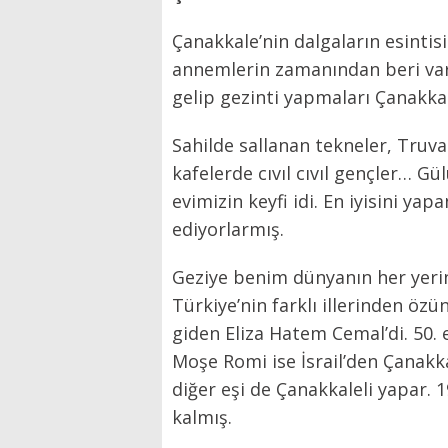
Çanakkale’nin dalgaların esintis
annemlerin zamanından beri varmı
gelip gezinti yapmaları Çanakkal
Sahilde sallanan tekneler, Truva a
kafelerde cıvıl cıvıl gençler… G
evimizin keyfi idi. En iyisini ya
ediyorlarmış.
Geziye benim dünyanın her yerind
Türkiye’nin farklı illerinden özü
giden Eliza Hatem Cemal’di. 50. 
Moşe Romi ise İsrail’den Çanakkal
diğer eşi de Çanakkaleli yapar. 
kalmış.