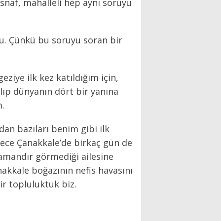
snaf, mahalleli hep aynı soruyu
bu. Çünkü bu soruyu soran bir
ziye ilk kez katıldığım için,
lıp dünyanın dört bir yanına
m.
dan bazıları benim gibi ilk
dece Çanakkale’de birkaç gün de
amandır görmediği ailesine
akkale boğazının nefis havasını
ir topluluktuk biz.