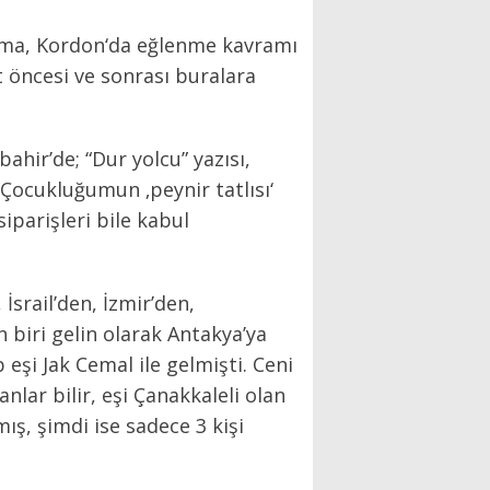
luşma, Kordon‘da eğlenme kavramı
t öncesi ve sonrası buralara
bahir’de; “Dur yolcu” yazısı,
 Çocukluğumun ‚peynir tatlısı‘
siparişleri bile kabul
srail’den, İzmir’den,
n biri gelin olarak Antakya’ya
eşi Jak Cemal ile gelmişti. Ceni
nlar bilir, eşi Çanakkaleli olan
ış, şimdi ise sadece 3 kişi