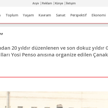
Arşiv
Reklam
Künye
İletişim
a
Toplum
Yaşam
Kavram
Sanat
Perspektif
Ekonomi
”
dan 20 yıldır düzenlenen ve son dokuz yıldır 
lları Yosi Penso anısına organize edilen Çanak