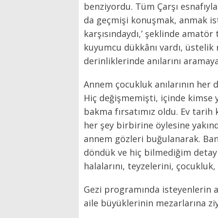
benziyordu. Tüm Çarşı esnafıyla 
da geçmişi konuşmak, anmak isti
karşısındaydı,’ şeklinde amatör 
kuyumcu dükkânı vardı, üstelik r
derinliklerinde anılarını aramaya
Annem çocukluk anılarının her de
Hiç değişmemişti, içinde kimse 
bakma fırsatımız oldu. Ev tarih 
her şey birbirine öylesine yakınd
annem gözleri buğulanarak. Ban
döndük ve hiç bilmediğim detay
halalarını, teyzelerini, çocukluk
Gezi programında isteyenlerin ai
aile büyüklerinin mezarlarına zi