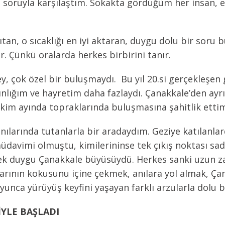
 soruyla karşılaştım. Sokakta gördüğüm her insan, e
an, o sıcaklığı en iyi aktaran, duygu dolu bir soru 
r. Çünkü oralarda herkes birbirini tanır.
 çok özel bir buluşmaydı. Bu yıl 20.si gerçekleşen ge
nlığım ve hayretim daha fazlaydı. Çanakkale’den ayrı
 ekim ayında topraklarında buluşmasına şahitlik etti
nılarında tutanlarla bir aradaydım. Geziye katılanlar
müdavimi olmuştu, kimilerininse tek çıkış noktası sa
 tek duygu Çanakkale büyüsüydü. Herkes sanki uzun z
arının kokusunu içine çekmek, anılara yol almak, Çan
yunca yürüyüş keyfini yaşayan farklı arzularla dolu b
YLE BAŞLADI