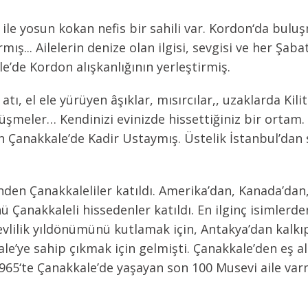
i ile yosun kokan nefis bir sahili var. Kordon‘da bu
ş... Ailelerin denize olan ilgisi, sevgisi ve her Şaba
e’de Kordon alışkanlığının yerleştirmiş.
tı, el ele yürüyen âşıklar, mısırcılar,, uzaklarda Kilit
ülüşmeler… Kendinizi evinizde hissettiğiniz bir ortam.
pan Çanakkale’de Kadir Ustaymış. Üstelik İstanbul’dan 
en Çanakkaleliler katıldı. Amerika’dan, Kanada’dan, İ
nü Çanakkaleli hissedenler katıldı. En ilginç isimlerde
evlilik yıldönümünü kutlamak için, Antakya’dan kalkıp 
e’ye sahip çıkmak için gelmişti. Çanakkale’den eş ala
1965‘te Çanakkale’de yaşayan son 100 Musevi aile varm