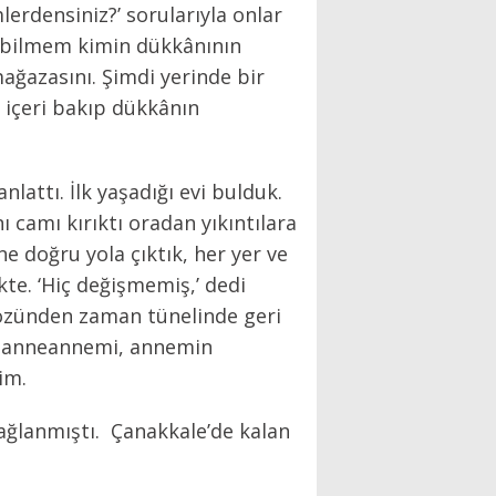
erdensiniz?’ sorularıyla onlar
n bilmem kimin dükkânının
mağazasını. Şimdi yerinde bir
e içeri bakıp dükkânın
attı. İlk yaşadığı evi bulduk.
camı kırıktı oradan yıkıntılara
e doğru yola çıktık, her yer ve
kte. ‘Hiç değişmemiş,’ dedi
gözünden zaman tünelinde geri
, anneannemi, annemin
im.
sağlanmıştı. Çanakkale’de kalan