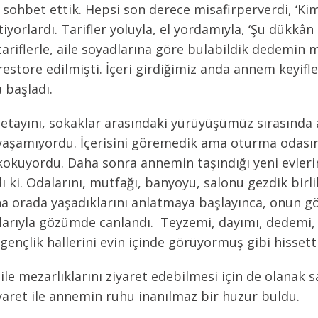
sohbet ettik. Hepsi son derece misafirperverdi, ‘Kiml
yorlardı. Tarifler yoluyla, el yordamıyla, ‘Şu dükkâ
tariflerle, aile soyadlarına göre bulabildik dedemin 
estore edilmişti. İçeri girdiğimiz anda annem keyifl
 başladı.
tayını, sokaklar arasındaki yürüyüşümüz sırasında anl
yaşamıyordu. İçerisini göremedik ama oturma odasını 
kokuyordu. Daha sonra annemin taşındığı yeni evlerin
ı ki. Odalarını, mutfağı, banyoyu, salonu gezdik birli
a orada yaşadıklarını anlatmaya başlayınca, onun 
larıyla gözümde canlandı. Teyzemi, dayımı, dedemi
, gençlik hallerini evin içinde görüyormuş gibi hissett
le mezarlıklarını ziyaret edebilmesi için de olanak 
yaret ile annemin ruhu inanılmaz bir huzur buldu.