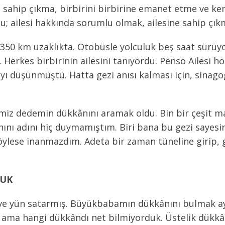
e sahip çıkma, birbirini birbirine emanet etme ve k
 bu; ailesi hakkında sorumlu olmak, ailesine sahip çık
 350 km uzaklıkta. Otobüsle yolculuk beş saat sürüy
 Herkes birbirinin ailesini tanıyordu. Penso Ailesi h
ı düşünmüştü. Hatta gezi anısı kalması için, sinagog
şimiz dedemin dükkânını aramak oldu. Bin bir çeşit m
ı adını hiç duymamıştım. Biri bana bu gezi sayesind
öylese inanmazdım. Adeta bir zaman tüneline girip,
LUK
 ve yün satarmış. Büyükbabamın dükkânını bulmak ayr
ı ama hangi dükkândı net bilmiyorduk. Üstelik dükkân