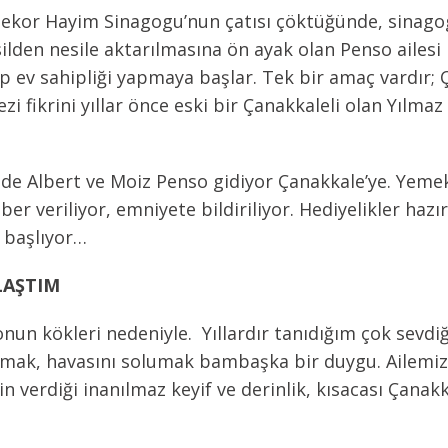
ekor Hayim Sinagogu’nun çatısı çöktüğünde, sinagog 
nesilden nesile aktarılmasına ön ayak olan Penso ailes
ıp ev sahipliği yapmaya başlar. Tek bir amaç vardır;
i fikrini yıllar önce eski bir Çanakkaleli olan Yılma
e Albert ve Moiz Penso gidiyor Çanakkale’ye. Yemek, 
aber veriliyor, emniyete bildiriliyor. Hediyelikler ha
 başlıyor…
LAŞTIM
un kökleri nedeniyle. Yıllardır tanıdığım çok sevdiğ
şmak, havasını solumak bambaşka bir duygu. Ailemizin
n verdiği inanılmaz keyif ve derinlik, kısacası Çanak