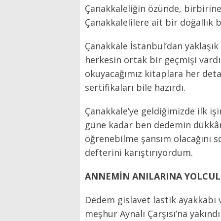
Çanakkaleliğin özünde, birbirin
Çanakkalelilere ait bir doğallık
Çanakkale İstanbul’dan yaklaşık
herkesin ortak bir geçmişi vardı.
okuyacağımız kitaplara her detay
sertifikaları bile hazırdı.
Çanakkale’ye geldiğimizde ilk i
güne kadar ben dedemin dükkânın
öğrenebilme şansım olacağını s
defterini karıştırıyordum.
ANNEMİN ANILARINA YOLCU
Dedem gislavet lastik ayakkabı
meşhur Aynalı Çarşısı’na yakınd