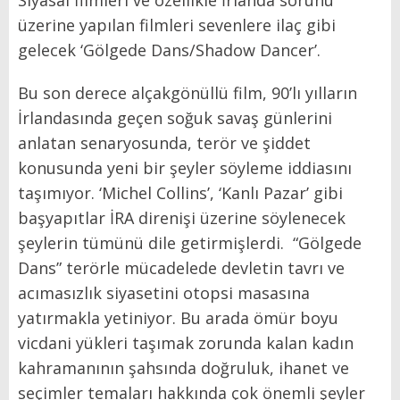
Siyasal filmleri ve özellikle İrlanda sorunu
üzerine yapılan filmleri sevenlere ilaç gibi
gelecek ‘Gölgede Dans/Shadow Dancer’.
Bu son derece alçakgönüllü film, 90’lı yılların
İrlandasında geçen soğuk savaş günlerini
anlatan senaryosunda, terör ve şiddet
konusunda yeni bir şeyler söyleme iddiasını
taşımıyor. ‘Michel Collins’, ‘Kanlı Pazar’ gibi
başyapıtlar İRA direnişi üzerine söylenecek
şeylerin tümünü dile getirmişlerdi. “Gölgede
Dans” terörle mücadelede devletin tavrı ve
acımasızlık siyasetini otopsi masasına
yatırmakla yetiniyor. Bu arada ömür boyu
vicdani yükleri taşımak zorunda kalan kadın
kahramanının şahsında doğruluk, ihanet ve
seçimler temaları hakkında çok önemli şeyler