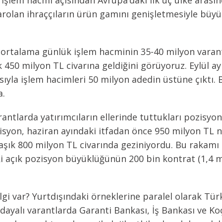
şlem hacmi açısından Avrupa’daki ilk üç ülke arasınd
 varolan ihraççıların ürün gamını genişletmesiyle b
nca ortalama günlük işlem hacminin 35-40 milyon vara
 450 milyon TL civarına geldiğini görüyoruz. Eylül a
sıyla işlem hacimleri 50 milyon adedin üstüne çıktı. 
a.
rantlarda yatırımcıların ellerinde tuttukları pozisyon
syon, haziran ayındaki itfadan önce 950 milyon TL n
aklaşık 800 milyon TL civarında geziniyordu. Bu raka
 açık pozisyon büyüklüğünün 200 bin kontrat (1,4 m
lgi var? Yurtdışındaki örneklerine paralel olarak Tür
e dayalı varantlarda Garanti Bankası, İş Bankası ve Ko