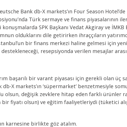
 Deutsche Bank db-X markets’ın Four Season Hotel’de 
siyonu’nda Türk sermaye ve finans piyasalarının ileri
ri konuşmalarda SPK Başkanı Vedat Akgiray ve İMKB 
un olduklarını dile getirirken ihraççıların yatırım
İstanbul’un bir finans merkezi haline gelmesi için ye
 destekleneceği, resepsiyonda verilen mesajlar arası
ım başarılı bir varant piyasası için gerekli olan üç 
k db-X markets’ın ‘süpermarket’ benzetmesiyle somut
olu olsun, değişik zevklere hitap eden farklı ürünler r
bir fiyatı olsun) ve eğitim faaliyetleriydi (tüketici a
ılın karnesine birlikte göz atalım.