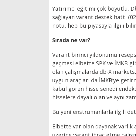
Yatırımcı eğitimi çok boyutlu. D
sağlayan varant destek hattı (021
notu, hep bu piyasayla ilgili bil
Sırada ne var?
Varant birinci yıldönümü resepsi
geçmesi elbette SPK ve İMKB gi
olan çalışmalarda db-X markets,
uygun araçları da İMKB’ye getirm
kabul gören hisse senedi endeksl
hisselere dayalı olan ve aynı z
Bu yeni enstrümanlarla ilgili det
Elbette var olan dayanak varlık 
üzerine varant ihraç etme çalış