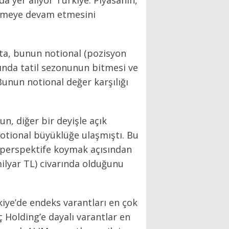
a yer alıyor Türkiye. Piyasanın,
üyümeye devam etmesini
nta, bunun notional (pozisyon
yında tatil sezonunun bitmesi ve
Bunun notional değer karşılığı
un, diğer bir deyişle açık
otional büyüklüğe ulaşmıştı. Bu
mı perspektife koymak açısından
ilyar TL) civarında olduğunu
kiye’de endeks varantları en çok
ç Holding’e dayalı varantlar en