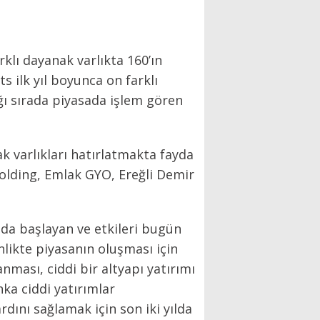
rklı dayanak varlıkta 160’ın
s ilk yıl boyunca on farklı
ğı sırada piyasada işlem gören
k varlıkları hatırlatmakta fayda
Holding, Emlak GYO, Ereğli Demir
ında başlayan ve etkileri bugün
likte piyasanın oluşması için
anması, ciddi bir altyapı yatırımı
ka ciddi yatırımlar
dını sağlamak için son iki yılda