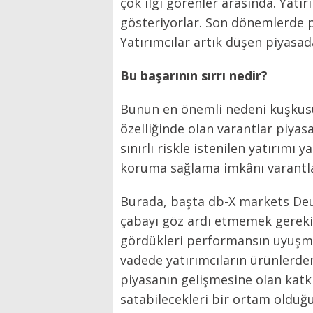
çok ilgi görenler arasında. Yatı
gösteriyorlar. Son dönemlerde pi
Yatırımcılar artık düşen piyasa
Bu başarının sırrı nedir?
Bunun en önemli nedeni kuşkusuz 
özelliğinde olan varantlar piyasa
sınırlı riskle istenilen yatırımı
koruma sağlama imkânı varantla
Burada, başta db-X markets Deut
çabayı göz ardı etmemek gerekiyo
gördükleri performansın uyuşma
vadede yatırımcıların ürünlerde
piyasanın gelişmesine olan katkıs
satabilecekleri bir ortam olduğu