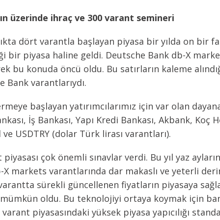
0’ın üzerinde ihraç ve 300 varant semineri
kta dört varantla başlayan piyasa bir yılda on bir fa
ği bir piyasa haline geldi. Deutsche Bank db-X market
ek bu konuda öncü oldu. Bu satırların kaleme alındı
e Bank varantlarıydı.
ermeye başlayan yatırımcılarımız için var olan dayana
ankası, İş Bankası, Yapı Kredi Bankası, Akbank, Koç 
l ve USDTRY (dolar Türk lirası varantları).
t piyasası çok önemli sınavlar verdi. Bu yıl yaz aylar
X markets varantlarında dar makaslı ve yeterli derin
ı varantta sürekli güncellenen fiyatların piyasaya sağl
 mümkün oldu. Bu teknolojiyi ortaya koymak için ban
 varant piyasasındaki yüksek piyasa yapıcılığı standar