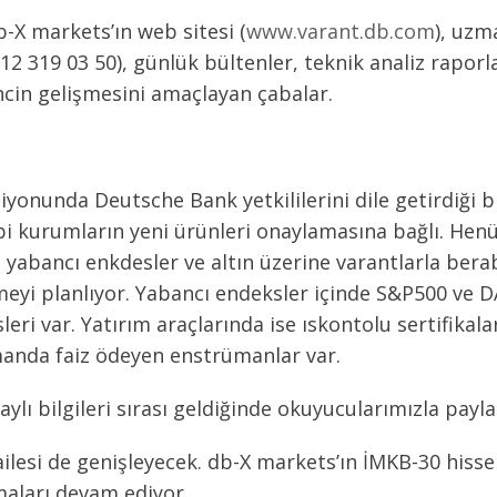
b-X markets’ın web sitesi (
www.varant.db.com
), uzm
2 319 03 50), günlük bültenler, teknik analiz raporla
incin gelişmesini amaçlayan çabalar.
yonunda Deutsche Bank yetkililerini dile getirdiği b
bi kurumların yeni ürünleri onaylamasına bağlı. He
 yabancı enkdesler ve altın üzerine varantlarla bera
eyi planlıyor. Yabancı endeksler içinde S&P500 ve DA
eri var. Yatırım araçlarında ise ıskontolu sertifikala
amanda faiz ödeyen enstrümanlar var.
aylı bilgileri sırası geldiğinde okuyucularımızla payla
ailesi de genişleyecek. db-X markets’ın İMKB-30 hisse 
maları devam ediyor.