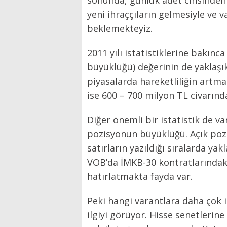
sonunda, günlük adet cinsinden i
yeni ihraççıların gelmesiyle ve
beklemekteyiz.
2011 yılı istatistiklerine bakı
büyüklüğü) değerinin de yaklaşık
piyasalarda hareketliliğin artma
ise 600 – 700 milyon TL civarınd
Diğer önemli bir istatistik de va
pozisyonun büyüklüğü. Açık pozi
satırların yazıldığı sıralarda y
VOB’da İMKB-30 kontratlarındaki
hatırlatmakta fayda var.
Peki hangi varantlara daha çok i
ilgiyi görüyor. Hisse senetlerin