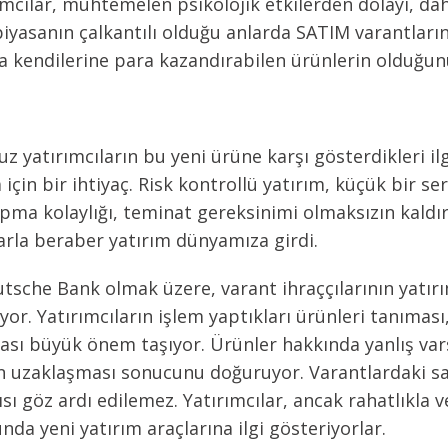
rımcılar, muhtemelen psikolojik etkilerden dolayı, da
yasanın çalkantılı olduğu anlarda SATIM varantlarına
da kendilerine para kazandırabilen ürünlerin olduğun
yatırımcıların bu yeni ürüne karşı gösterdikleri ilg
 için bir ihtiyaç. Risk kontrollü yatırım, küçük bir 
 yapma kolaylığı, teminat gereksinimi olmaksızın kald
rla beraber yatırım dünyamıza girdi.
sche Bank olmak üzere, varant ihraççılarının yatırım
r. Yatırımcıların işlem yaptıkları ürünleri tanıması,
sı büyük önem taşıyor. Ürünler hakkında yanlış var
n uzaklaşması sonucunu doğuruyor. Varantlardaki sağl
ı göz ardı edilemez. Yatırımcılar, ancak rahatlıkla v
nda yeni yatırım araçlarına ilgi gösteriyorlar.