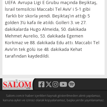
UEFA
Avrupa Ligi E Grubu maçında Beşiktaş,
İsrail temsilcisi Maccabi Tel Aviv’ i 5-1 gibi
farklı bir skorla yendi. Beşiktaş’ın attığı 5
golden 3’ü kafa ile atıldı. Golleri 3. ve 27.
dakikalarda Hugo Almeida, 50. dakikada
Mehmet Aurelio, 53. dakikada Egemen
Korkmaz ve 88. dakikada Edu attı. Maccabi Tel
Aviv’in tek gölü ise 48. dakikada Kehat
tarafından kaydedildi.
Salom.com.tr haber içerikleri kaynak gösterilmeden alıntı yapılamaz,
kanuna aykırı ve izinsiz olarak kopyalanamaz, başka yerde yayınlanamaz.