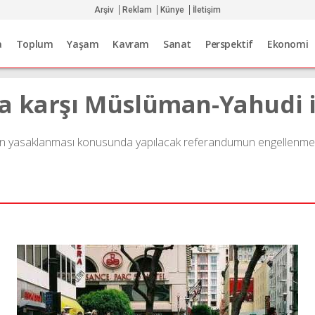
Arşiv
Reklam
Künye
İletişim
a
Toplum
Yaşam
Kavram
Sanat
Perspektif
Ekonomi
a karşı Müslüman-Yahudi iş
in yasaklanması konusunda yapılacak referandumun engellenme