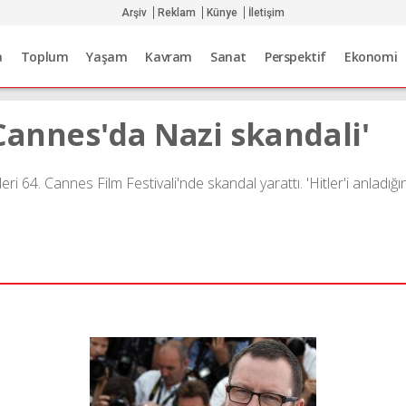
Arşiv
Reklam
Künye
İletişim
a
Toplum
Yaşam
Kavram
Sanat
Perspektif
Ekonomi
Cannes'da Nazi skandali'
sözleri 64. Cannes Film Festivali'nde skandal yarattı. 'Hitler'i anla