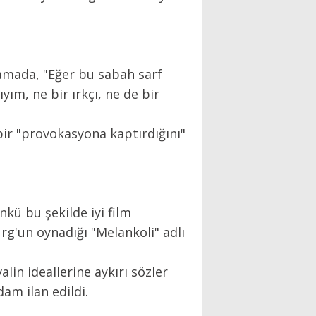
klamada, "Eğer bu sabah sarf
yım, ne bir ırkçı, ne de bir
bir "provokasyona kaptırdığını"
kü bu şekilde iyi film
rg'un oynadığı "Melankoli" adlı
lin ideallerine aykırı sözler
am ilan edildi.