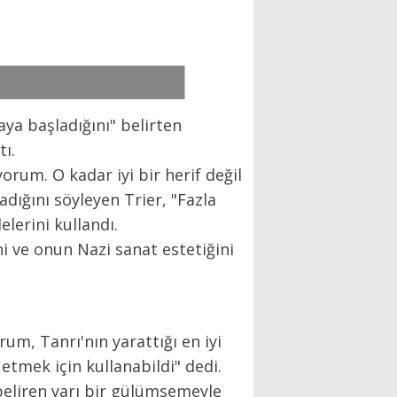
maya başladığını" belirten
ı.
orum. O kadar iyi bir herif değil
ığını söyleyen Trier, "Fazla
lerini kullandı.
i ve onun Nazi sanat estetiğini
orum, Tanrı'nın yarattığı en iyi
 etmek için kullanabildi" dedi.
e beliren yarı bir gülümsemeyle