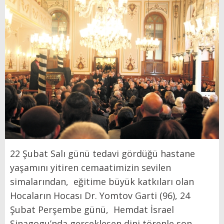
22 Şubat Salı günü tedavi gördüğü hastane
yaşamını yitiren cemaatimizin sevilen
simalarından,
eğitime büyük katkıları olan
Hocaların Hocası Dr. Yomtov Garti (96), 24
Şubat Perşembe günü,
Hemdat İsrael
Sinagogu’nda gerçekleşen dini törenle son