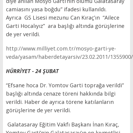
diye anılan Mösyö Garti’nin ölümü Galatasaray
camiasını yasa boğdu” ifadesi kullanıldı.
Ayrıca
GS Lisesi mezunu
Can Kıraç
’ın
“Ailece
Garti Hocalıyız”
ara başlığı altında görüşlerine
de yer verildi.
http://www.milliyet.com.tr/mosyo-garti-ye-
veda/yasam/haberdetayarsiv/23.02.2011/1355900/
HÜRRİYET - 24 ŞUBAT
“
Efsane hoca Dr. Yomtov Garti toprağa verildi”
başlığı altında cenaze töreni hakkında bilgi
verildi. Haber de ayrıca törene katılanların
görüşlerine de yer verildi.
Galatasaray Eğitim Vakfı Başkanı İnan Kıraç,
Yomtov Garti’nin Galatasaray’ın en kıymetlisi