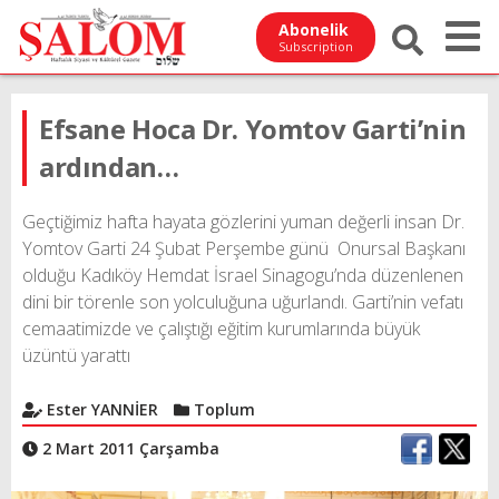
Abonelik
Subscription
Efsane Hoca Dr. Yomtov Garti’nin
ardından…
Geçtiğimiz hafta hayata gözlerini yuman değerli insan Dr.
Yomtov Garti 24 Şubat Perşembe günü
Onursal Başkanı
olduğu Kadıköy Hemdat İsrael Sinagogu’nda düzenlenen
dini bir törenle son yolculuğuna uğurlandı. Garti’nin vefatı
cemaatimizde ve çalıştığı eğitim kurumlarında büyük
üzüntü yarattı
Ester YANNİER
Toplum
2 Mart 2011 Çarşamba