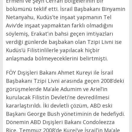
Ermeni ve Şeyh Cerrah bölgelerinin bir
bölümünü teklif etti. İsrail Başbakanı Binyamin
Netanyahu, Kudüs’te inşaat yapmanın Tel
Aviv’de inşaat yapmaktan farklı olmadığını
söylemiş, Erakat’ın bahsi geçen imtiyazları
verdiği günlerde başbakan olan Tzipi Livni ise
Kudüs’ü Filistinlilerle yapılacak hiçbir
anlaşmada bölmeyeceklerini belirtmişti.
FÖY Dışişleri Bakanı Ahmet Kureyi ile İsrail
Başbakanı Tzipi Livni arasında geçen 2008’deki
görüşmelerde Ma’ale Adumim ve Ariel’in
kurulacak Filistin Devleti’ne devredilmesi
kararlaştırıldı. İki devletli çözüm, ABD eski
Başkanı George Bush yönetiminin de hedefiydi.
Dönemin ABD Dışişleri Bakanı Condoleezza
Rice, Temmuz 2008’de Kurei’ye İsrail’in Ma’ale