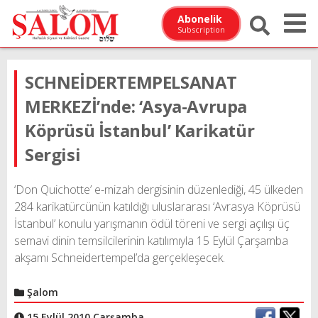
Abonelik
Subscription
SCHNEİDERTEMPELSANAT
MERKEZİ’nde: ‘Asya-Avrupa
Köprüsü İstanbul’ Karikatür
Sergisi
‘Don Quichotte’ e-mizah dergisinin düzenlediği, 45 ülkeden
284 karikatürcünün katıldığı uluslararası ‘Avrasya Köprüsü
İstanbul’ konulu yarışmanın ödül töreni ve sergi açılışı üç
semavi dinin temsilcilerinin katılımıyla 15 Eylül Çarşamba
akşamı Schneidertempel’da gerçekleşecek.
Şalom
15 Eylül 2010 Çarşamba