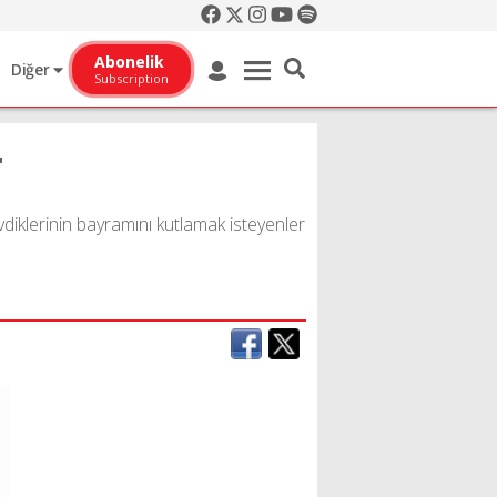
Abonelik
Diğer
Subscription
r
vdiklerinin bayramını kutlamak isteyenler