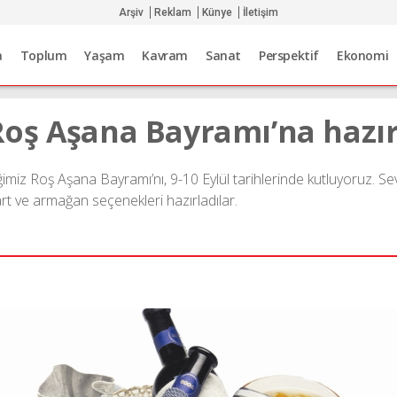
Arşiv
Reklam
Künye
İletişim
a
Toplum
Yaşam
Kavram
Sanat
Perspektif
Ekonomi
oş Aşana Bayramı’na hazı
ğimiz Roş Aşana Bayramı’nı, 9-10 Eylül tarihlerinde kutluyoruz. Se
kart ve armağan seçenekleri hazırladılar.