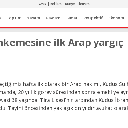
Arşiv
Reklam
Künye
İletişim
a
Toplum
Yaşam
Kavram
Sanat
Perspektif
Ekonomi
kemesine ilk Arap yargıç
 geçtiğimiz hafta ilk olarak bir Arap hakimi, Kudüs
amanda, 20 yıllık görev süresinden sonra emekliye ay
A’asi 38 yaşında. Tira Lisesi’nin ardından Kudüs İbra
du. Tayini öncesinden yaklaşık on yıldır avukat olar