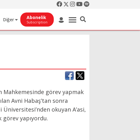
Abonelik
Diğer
Subscription
 Sulh Mahkemesinde görev yapmak
rılan Avni Habaş’tan sonra
ni Üniversitesi’nden okuyan A’asi,
ak görev yapıyordu.