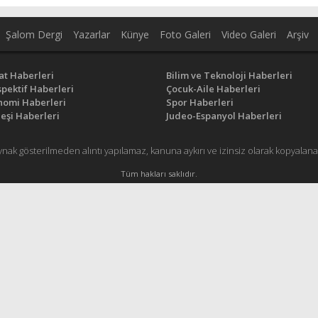
Şalom Dergi
Yazarlar
Künye
Foto Galeri
Video Galeri
Arşiv
at Haberleri
Bilim ve Teknoloji Haberleri
pektif Haberleri
Çocuk-Aile Haberleri
nomi Haberleri
Spor Haberleri
eşi Haberleri
Judeo-Espanyol Haberleri
ynak gösterilmeden alıntı yapılamaz, kanuna aykırı ve izinsiz olarak kopyal
Tüm hakları saklıdır.