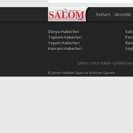
Reklam
Abonelik
Dünya Haberleri
San
Toplum Haberleri
Pers
Yaşam Haberleri
Eko
Kavram Haberleri
Söyl
Salom.com.tr haber içerikleri ka
© Şalom Haftalık Siyasi ve Kültürel Gazete