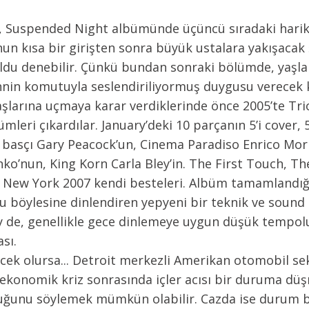
, Suspended Night albümünde üçüncü sıradaki hariku
n kısa bir girişten sonra büyük ustalara yakışacak 
ldu denebilir. Çünkü bundan sonraki bölümde, yaşlar
ihnin komutuyla seslendiriliyormuş duygusu verecek 
aşlarına uçmaya karar verdiklerinde önce 2005’te Tr
ümleri çıkardılar. January’deki 10 parçanın 5’i cover, 
e) basçı Gary Peacock’un, Cinema Paradiso Enrico Mo
anko’nun, King Korn Carla Bley’in. The First Touch, T
ı New York 2007 kendi besteleri. Albüm tamamlandı
 böylesine dinlendiren yepyeni bir teknik ve sound il
şey de, genellikle gece dinlemeye uygun düşük tempol
sı.
cek olursa... Detroit merkezli Amerikan otomobil se
l ekonomik kriz sonrasında içler acısı bir duruma dü
duğunu söylemek mümkün olabilir. Cazda ise durum bi