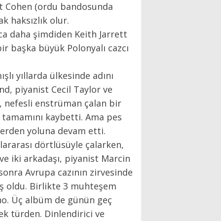
Anat Cohen (ordu bandosunda
k haksızlık olur.
ca daha şimdiden Keith Jarrett
 bir başka büyük Polonyalı cazcı
lı yıllarda ülkesinde adını
d, piyanist Cecil Taylor ve
, nefesli enstrüman çalan bir
in tamamını kaybetti. Ama pes
 yerden yoluna devam etti.
ararası dörtlüsüyle çalarken,
e iki arkadaşı, piyanist Marcin
sonra Avrupa cazının zirvesinde
ş oldu. Birlikte 3 muhteşem
ano. Üç albüm de günün geç
cek türden. Dinlendirici ve