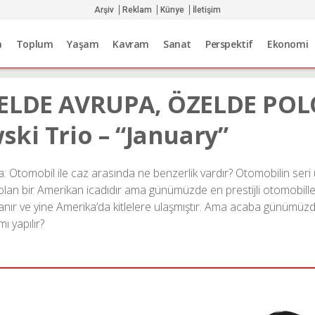
Arşiv
Reklam
Künye
İletişim
a
Toplum
Yaşam
Kavram
Sanat
Perspektif
Ekonomi
NELDE AVRUPA, ÖZELDE POL
ki Trio – “January”
sa: Otomobil ile caz arasında ne benzerlik vardır? Otomobilin seri 
i olan bir Amerikan icadıdır ama günümüzde en prestijli otomobille
anır ve yine Amerika’da kitlelere ulaşmıştır. Ama acaba günümüzde
ı yapılır?