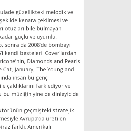
lade güzellikteki melodik ve
şekilde kenara çekilmesi ve
ı otuzları bile bulmayan
kadar güçlü ve uyumlu.
io, sonra da 2008’de bombayı
5’i kendi besteleri. Cover’lardan
rricone’nin, Diamonds and Pearls
he Cat, January, The Young and
ğında insan bu genç
e çaldıklarını fark ediyor ve
u bu müziğin yine de dinleyicide
ktörünün geçmişteki stratejik
şmesiyle Avrupa’da üretilen
raz farklı. Amerikalı