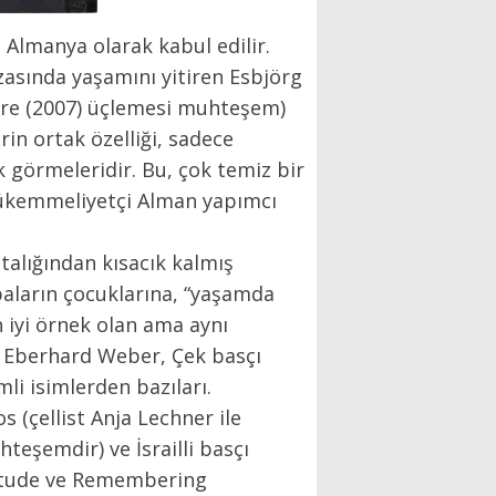
 Almanya olarak kabul edilir.
zasında yaşamını yitiren Esbjörg
ere (2007) üçlemesi muhteşem)
rin ortak özelliği, sadece
ak görmeleridir. Bu, çok temiz bir
u mükemmeliyetçi Alman yapımcı
talığından kısacık kalmış
baların çocuklarına, “yaşamda
n iyi örnek olan ama aynı
ı Eberhard Weber, Çek basçı
li isimlerden bazıları.
 (çellist Anja Lechner ile
hteşemdir) ve İsrailli basçı
, Etude ve Remembering