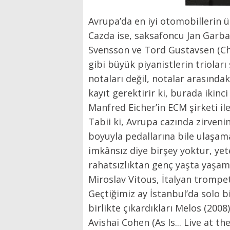
Avrupa’da en iyi otomobillerin ü
Cazda ise, saksafoncu Jan Garba
Svensson ve Tord Gustavsen (Ch
gibi büyük piyanistlerin triolar
notaları değil, notalar arasındak
kayıt gerektirir ki, burada ikin
Manfred Eicher’in ECM şirketi ile
Tabii ki, Avrupa cazında zirveni
boyuyla pedallarına bile ulaşam
imkânsız diye birşey yoktur, yet
rahatsızlıktan genç yaşta yaşam
Miroslav Vitous, İtalyan trompet
Geçtiğimiz ay İstanbul’da solo b
birlikte çıkardıkları Melos (2008
Avishai Cohen (As Is... Live at