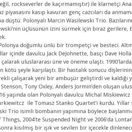
değil, rockseverler de kaçırmamıştır) ile klarnetçi 
az piyasasını kasıp kavuran genç cazcıları da anmama
a düştü: Polonyalı Marcin Wasilewski Trio. Bazıların
lewski’nin üçlüsünün izini sürmek için biraz gerilere,
ek.
lonya doğumlu ünlü bir trompetçi ve besteci. Altmış
ar içinde davulcu Jack DeJohnette, basçı Dave Hollan
 çalarak uluslararası üne ve öneme ulaştı. 1990’larda
 kötü şeyle karşılaştı. Bir hastalık sonucu dişlerin
ekli çalışarak yeni bir ambuşür geliştirdi ve kaldığı
Stenson, Tony Oxley, Anders Jormin’den oluşan ulusl
6 yaşında olan Polonyalı davulcu Michal Miskiewicz v
rkiewitcz ile Tomasz Stanko Quartet’i kurdu. Yıllar 
ski Trio isimli bombanın yapımına böylece başlanmı
of Things, 2004’te Suspended Night ve 2006’da Lont
sonra kısılmış bir ışık ve sevilen bir içecekle dinlene