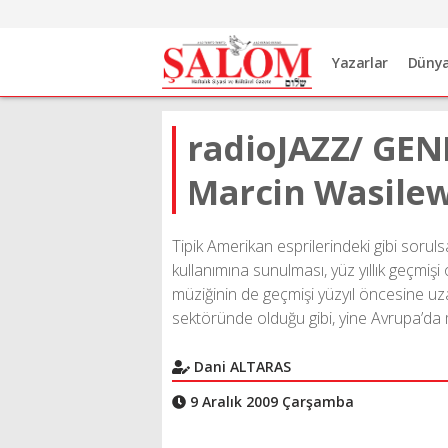
Yazarlar
Düny
radioJAZZ/ GE
Marcin Wasilews
Tipik Amerikan esprilerindeki gibi sorul
kullanımına sunulması, yüz yıllık geçmiş
müziğinin de geçmişi yüzyıl öncesine uz
sektöründe olduğu gibi, yine Avrupa’da m
Dani ALTARAS
9 Aralık 2009 Çarşamba