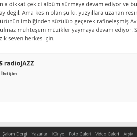
ğınla dikkat çekici albüm sürmeye devam ediyor ve b
 değil. Ama kesin olan şu ki, yüzyıllara uzanan resi
türünün imbiğinden süzülüp geçerek rafineleşmiş Av
ulmaz muhteşem müzikler yaymaya devam ediyor. Sad
zik seven herkes için.
AS
radioJAZZ
İletişim
Şalom Dergi
Yazarlar
Künye
Foto Galeri
Video Galeri
Arşiv