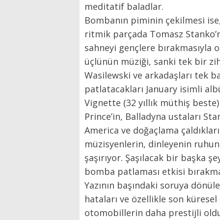
meditatif baladlar.
Bombanın piminin çekilmesi ise
ritmik parçada Tomasz Stanko’nu
sahneyi gençlere bırakmasıyla o
üçlünün müziği, sanki tek bir z
Wasilewski ve arkadaşları tek b
patlatacakları January isimli alb
Vignette (32 yıllık müthiş best
Prince’in, Balladyna ustaları St
America ve doğaçlama çaldıklar
müzisyenlerin, dinleyenin ruhunu
şaşırıyor. Şaşılacak bir başka 
bomba patlaması etkisi bırakma
Yazının başındaki soruya dönüle
hataları ve özellikle son kürese
otomobillerin daha prestijli ol