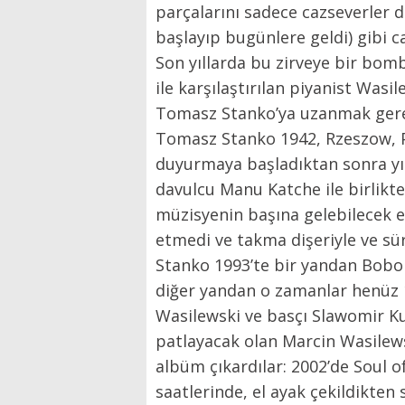
parçalarını sadece cazseverler 
başlayıp bugünlere geldi) gibi c
Son yıllarda bu zirveye bir bomb
ile karşılaştırılan piyanist Wasi
Tomasz Stanko’ya uzanmak ger
Tomasz Stanko 1942, Rzeszow, Po
duyurmaya başladıktan sonra yıll
davulcu Manu Katche ile birlikte
müzisyenin başına gelebilecek en
etmedi ve takma dişeriyle ve sür
Stanko 1993’te bir yandan Bobo 
diğer yandan o zamanlar henüz 1
Wasilewski ve basçı Slawomir Ku
patlayacak olan Marcin Wasilew
albüm çıkardılar: 2002’de Soul 
saatlerinde, el ayak çekildikten 