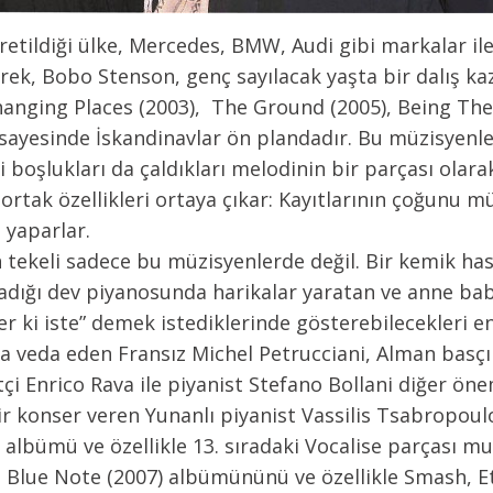
retildiği ülke, Mercedes, BMW, Audi gibi markalar ile
rek, Bobo Stenson, genç sayılacak yaşta bir dalış ka
anging Places (2003), The Ground (2005), Being Th
ı sayesinde İskandinavlar ön plandadır. Bu müzisyenle
i boşlukları da çaldıkları melodinin bir parçası olar
ci ortak özellikleri ortaya çıkar: Kayıtlarının çoğun
 yaparlar.
n tekeli sadece bu müzisyenlerde değil. Bir kemik has
adığı dev piyanosunda harikalar yaratan ve anne ba
er ki iste” demek istediklerinde gösterebilecekleri e
a veda eden Fransız Michel Petrucciani, Alman basç
çi Enrico Rava ile piyanist Stefano Bollani diğer önem
ir konser veren Yunanlı piyanist Vassilis Tsabropoulos
) albümü ve özellikle 13. sıradaki Vocalise parçası mu
 the Blue Note (2007) albümününü ve özellikle Smash