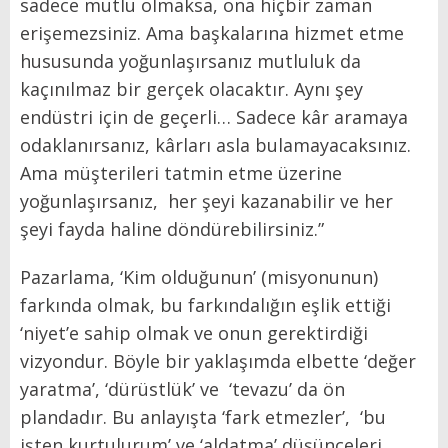
sadece mutlu olmaksa, ona hiçbir zaman
erişemezsiniz. Ama başkalarına hizmet etme
hususunda yoğunlaşırsanız mutluluk da
kaçınılmaz bir gerçek olacaktır. Aynı şey
endüstri için de geçerli… Sadece kâr aramaya
odaklanırsanız, kârları asla bulamayacaksınız.
Ama müşterileri tatmin etme üzerine
yoğunlaşırsanız,
her şeyi kazanabilir ve her
şeyi fayda haline döndürebilirsiniz.”
Pazarlama, ‘Kim olduğunun’ (misyonunun)
farkında olmak, bu
farkındalığın eşlik ettiği
‘niyet’e sahip olmak ve onun gerektirdiği
vizyondur. Böyle bir yaklaşımda elbette ‘değer
yaratma’, ‘dürüstlük’ ve
‘tevazu’ da ön
plandadır. Bu anlayışta ‘fark etmezler’,
‘bu
işten kurtulurum’ ve ‘aldatma’ düşünceleri