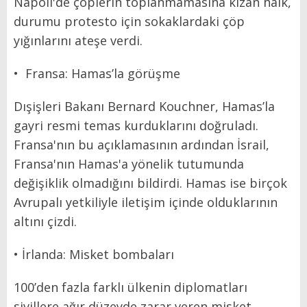
Napoli'de çöplerin toplanmamasına kızan halk,
durumu protesto için sokaklardaki çöp
yığınlarını ateşe verdi.
• Fransa: Hamas’la görüşme
Dışişleri Bakanı Bernard Kouchner, Hamas’la
gayri resmi temas kurduklarını doğruladı.
Fransa'nın bu açıklamasının ardından İsrail,
Fransa'nın Hamas'a yönelik tutumunda
değişiklik olmadığını bildirdi. Hamas ise birçok
Avrupalı yetkiliyle iletişim içinde olduklarının
altını çizdi.
• İrlanda: Misket bombaları
100’den fazla farklı ülkenin diplomatları
sivillere ağır düzeyde zarar veren misket