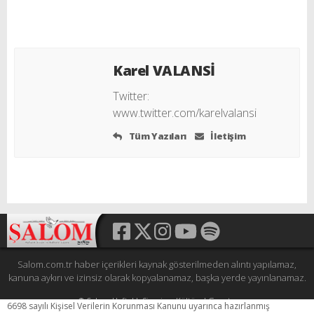
Karel VALANSİ
Twitter:
www.twitter.com/karelvalansi
Tüm Yazıları
İletişim
Salom.com.tr haber içerikleri kaynak gösterilmeden alıntı yapılamaz,
kanuna aykırı ve izinsiz olarak kopyalanamaz, başka yerde yayınlanamaz.
© Şalom Haftalık Siyasi ve Kültürel Gazete
6698 sayılı Kişisel Verilerin Korunması Kanunu uyarınca hazırlanmış
Tüm hakları saklıdır.