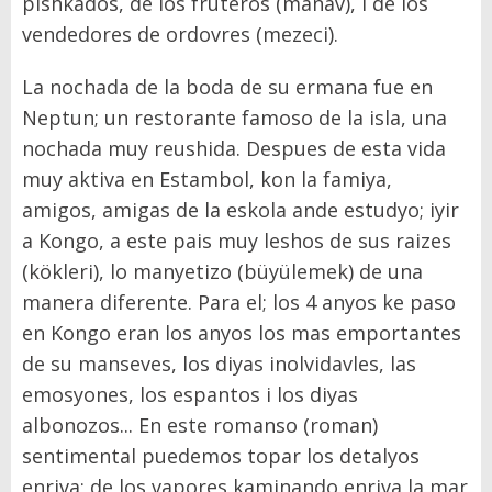
pishkados, de los fruteros (manav), i de los
vendedores de ordovres (mezeci).
La nochada de la boda de su ermana fue en
Neptun; un restorante famoso de la isla, una
nochada muy reushida. Despues de esta vida
muy aktiva en Estambol, kon la famiya,
amigos, amigas de la eskola ande estudyo; iyir
a Kongo, a este pais muy leshos de sus raizes
(kökleri), lo manyetizo (büyülemek) de una
manera diferente. Para el; los 4 anyos ke paso
en Kongo eran los anyos los mas emportantes
de su manseves, los diyas inolvidavles, las
emosyones, los espantos i los diyas
albonozos... En este romanso (roman)
sentimental puedemos topar los detalyos
enriva; de los vapores kaminando enriva la mar