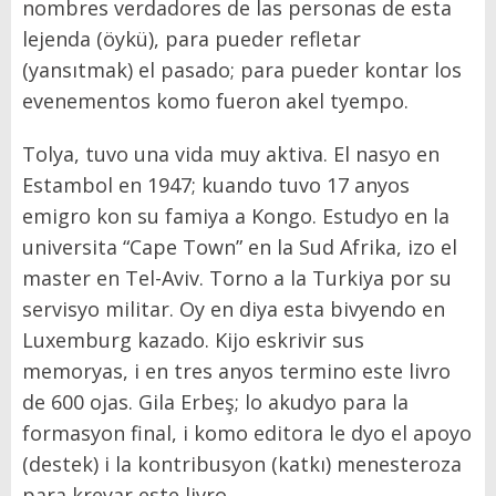
nombres verdadores de las personas de esta
lejenda (öykü), para pueder refletar
(yansıtmak) el pasado; para pueder kontar los
evenementos komo fueron akel tyempo.
Tolya, tuvo una vida muy aktiva. El nasyo en
Estambol en 1947; kuando tuvo 17 anyos
emigro kon su famiya a Kongo. Estudyo en la
universita “Cape Town” en la Sud Afrika, izo el
master en Tel-Aviv. Torno a la Turkiya por su
servisyo militar. Oy en diya esta bivyendo en
Luxemburg kazado. Kijo eskrivir sus
memoryas, i en tres anyos termino este livro
de 600 ojas. Gila Erbeş; lo akudyo para la
formasyon final, i komo editora le dyo el apoyo
(destek) i la kontribusyon (katkı) menesteroza
para kreyar este livro.