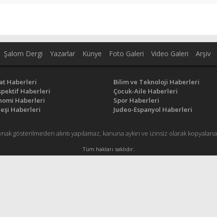
Şalom Dergi
Yazarlar
Künye
Foto Galeri
Video Galeri
Arşiv
at Haberleri
Bilim ve Teknoloji Haberleri
pektif Haberleri
Çocuk-Aile Haberleri
nomi Haberleri
Spor Haberleri
eşi Haberleri
Judeo-Espanyol Haberleri
ynak gösterilmeden alıntı yapılamaz, kanuna aykırı ve izinsiz olarak kopyal
Tüm hakları saklıdır.