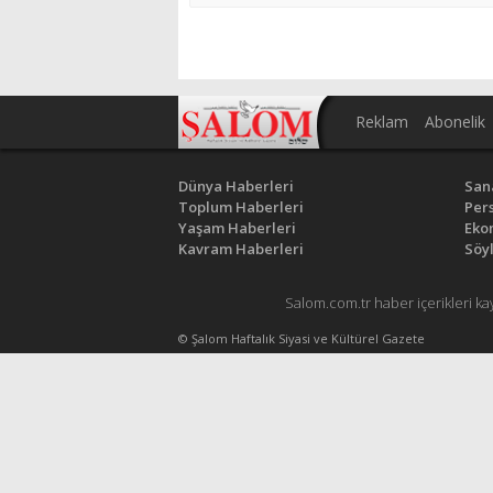
Reklam
Abonelik
Dünya Haberleri
San
Toplum Haberleri
Pers
Yaşam Haberleri
Eko
Kavram Haberleri
Söyl
Salom.com.tr haber içerikleri ka
© Şalom Haftalık Siyasi ve Kültürel Gazete