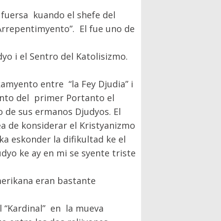
u fuersa kuando el shefe del
 Arrepentimyento”. El fue uno de
yo i el Sentro del Katolisizmo.
kamyento entre “la Fey Djudia” i
nto del primer Portanto el
o de sus ermanos Djudyos. El
a de konsiderar el Kristyanizmo
 eskonder la difikultad ke el
udyo ke ay en mi se syente triste
merikana eran bastante
l “Kardinal” en la mueva