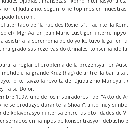
nidades Djudias , Fransezas komo internasyonales.
s kon el Judaizmo, segun lo ke topimos en muestras 
pado fueron :
 del atentado de “la rue des Rosiers” , (aunke la Ko
rso el) Mgr Aaron Jean Marie Lustiger interrumpy
a asistir a la seremonia de dolyo ke tuvo lugar en l
da, malgrado sus rezervas doktrinales konsernando la
, para arreglar el problema de la prezensya, en Aus
n metido una grande Kruz (haç) delantre la barraka
udyo, lo ke kavzo la revolta del Djudaizmo Mundyal ,
 i a su Dolor.
ptembre 1997, uno de los inspiradores del “Akto de 
o ke se produzyo durante la Shoah”. akto muy simbo
ar de kolavorasyon intensa entre las otoridades de V
 enserrados en kampos de konsentrasyon debasho el 