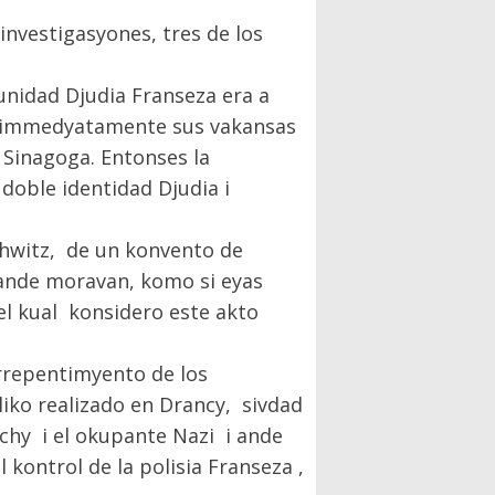
investigasyones, tres de los
munidad Djudia Franseza era a
o immedyatamente sus vakansas
a Sinagoga. Entonses la
 doble identidad Djudia i
chwitz, de un konvento de
 ande moravan, komo si eyas
 el kual konsidero este akto
Arrepentimyento de los
liko realizado en Drancy, sivdad
ichy i el okupante Nazi i ande
kontrol de la polisia Franseza ,