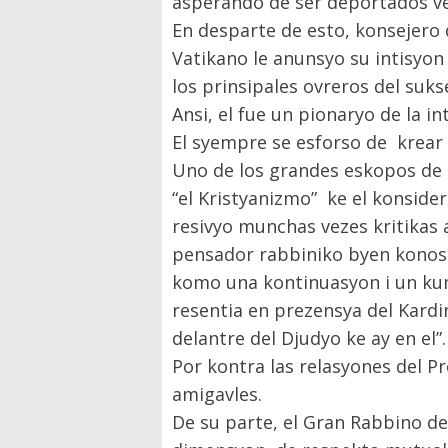
asperando de ser deportados ve
En desparte de esto, konsejero d
Vatikano le anunsyo su intisyon
los prinsipales ovreros del suk
Ansi, el fue un pionaryo de la i
El syempre se esforso de krear 
Uno de los grandes eskopos de la
“el Kristyanizmo” ke el konsi
resivyo munchas vezes kritikas
pensador rabbiniko byen konosi
komo una kontinuasyon i un kump
resentia en prezensya del Kardin
delantre del Djudyo ke ay en el”.
Por kontra las relasyones del 
amigavles.
De su parte, el Gran Rabbino de