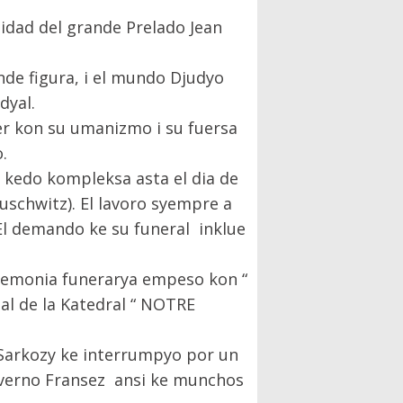
idad del grande Prelado Jean
de figura, i el mundo Djudyo
dyal.
er kon su umanizmo i su fuersa
.
er kedo kompleksa asta el dia de
uschwitz). El lavoro syempre a
 El demando ke su funeral inklue
eremonia funerarya empeso kon “
al de la Katedral “ NOTRE
s Sarkozy ke interrumpyo por un
Governo Fransez ansi ke munchos