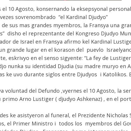
 el 10 Agosto, konsernando la eksepsyonal personal
 vezes sovrenombrado “el Kardinal Djudyo”
 de sus mas grandes myembros, la Fransya una gran
” disho el reprezentante del Kongreso Djudyo Mun
dor de Israel en Fransya afirmo kel Kardinal Lustig
 grande lugar en el korason del puevlo Israelyano
te, eskrivyo en el senso sigyente: “La fey de Lustig
djo nunka su identidad Djudia (su madre muryo en A
das ke uvo durante siglos entre Djudyos i Katolikos.
a voluntad del Defundo ,vyernes el 10 Agosto, la s
primo Arno Lustiger ( djudyo Ashkenaz) , en el port
des ke asistyeron al funeral, el Prezidente Nichola
idos, el Primer Ministro i todos los myembros del 