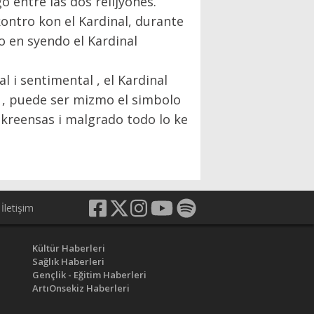
 entre las dos relijyones.
ontro kon el Kardinal, durante
 en syendo el Kardinal
 i sentimental , el Kardinal
a , puede ser mizmo el simbolo
kreensas i malgrado todo lo ke
İletişim
Kültür Haberleri
Sağlık Haberleri
Gençlik - Eğitim Haberleri
ArtıOnsekiz Haberleri