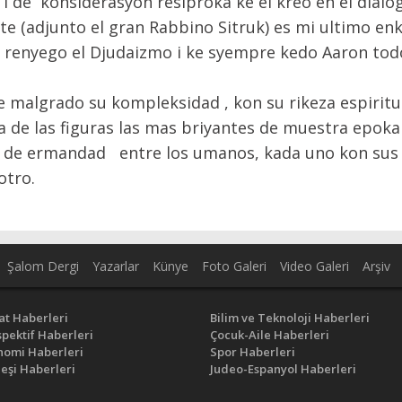
de konsiderasyon resiproka ke el kreo en el dialogo
 (adjunto el gran Rabbino Sitruk) es mi ultimo enk
a renyego el Djudaizmo i ke syempre kedo Aaron todo
malgrado su kompleksidad , kon su rikeza espiritual
a de las figuras las mas briyantes de muestra epok
 de ermandad entre los umanos, kada uno kon sus 
otro.
Şalom Dergi
Yazarlar
Künye
Foto Galeri
Video Galeri
Arşiv
at Haberleri
Bilim ve Teknoloji Haberleri
pektif Haberleri
Çocuk-Aile Haberleri
nomi Haberleri
Spor Haberleri
eşi Haberleri
Judeo-Espanyol Haberleri