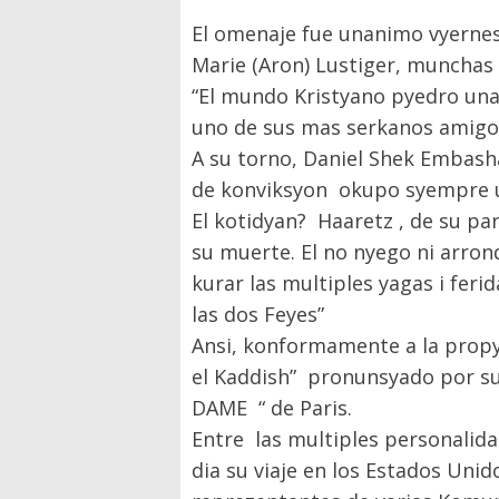
El omenaje fue unanimo vyernes
Marie (Aron) Lustiger, munchas
“El mundo Kristyano pyedro una
uno de sus mas serkanos amigos
A su torno, Daniel Shek Embasha
de konviksyon okupo syempre un
El kotidyan? Haaretz , de su par
su muerte. El no nyego ni arron
kurar las multiples yagas i feri
las dos Feyes”
Ansi, konformamente a la propy
el Kaddish” pronunsyado por su 
DAME “ de Paris.
Entre las multiples personalida
dia su viaje en los Estados Un