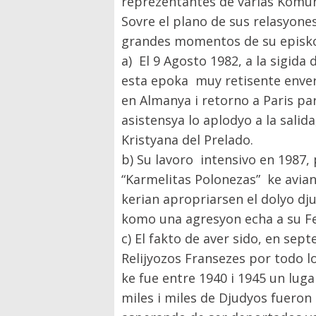
reprezentantes de varias Komu
Sovre el plano de sus relasyone
grandes momentos de su episko
a) El 9 Agosto 1982, a la sigida
esta epoka muy retisente enve
en Almanya i retorno a Paris par
asistensya lo aplodyo a la sali
Kristyana del Prelado.
b) Su lavoro intensivo en 1987
“Karmelitas Polonezas” ke avia
kerian apropriarsen el dolyo dj
komo una agresyon echa a su Fey
c) El fakto de aver sido, en se
Relijyozos Fransezes por todo l
ke fue entre 1940 i 1945 un lug
miles i miles de Djudyos fueron