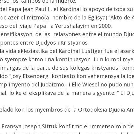
rso los kampos de la muerte.
el Papa Jean Paul II, el Kardinal lo apoyo de toda s
 de azer el mizmo(al nombre de la Eglisya) “Akto de
seso del viaje Papal a Yerushalayim en 2000.
ntensifikasyon de las relasyones entre el mundo Djud
pontes entre Djudyos i Kristyanos
 vida ekleziastika del Kardinal Lustiger fue el aser
dero syempre komo una kontinuasyon i un kumplimye
 amargas de la parte de sus kolegas kristyanos kom
do “Josy Eisenberg” kontesto kon vehemensya la ide
limyento del Judaizmo, i Elie Wiesel no pudo nunka
al, lo ke el eksplikava de la manera sigyente: “ El Dj
Prelado kon los myembros de la Ortodoksia Djudia A
 Fransya Joseph Sitruk konfirmo el immenso rolo de