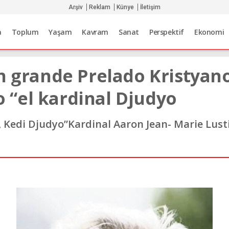
Arşiv
Reklam
Künye
İletişim
a
Toplum
Yaşam
Kavram
Sanat
Perspektif
Ekonomi
un grande Prelado Kristyan
“el kardinal Djudyo
 Kedi Djudyo”Kardinal Aaron Jean- Marie Lust