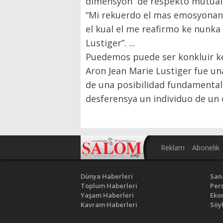
dimensyon de respekto mutual i 
“Mi rekuerdo el mas emosyonante
el kual el me reafirmo ke nunk
Lustiger”. ...
Puedemos puede ser konkluir ke 
Aron Jean Marie Lustiger fue un
de una posibilidad fundamental
desferensya un individuo de un 
Reklam
Abonelik
Dünya Haberleri
San
Toplum Haberleri
Pers
Yaşam Haberleri
Eko
Kavram Haberleri
Söyl