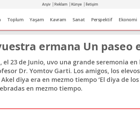
Arşiv
Reklam
Künye
İletişim
a
Toplum
Yaşam
Kavram
Sanat
Perspektif
Ekonomi
vuestra ermana Un paseo 
el 23 de Junio, uvo una grande seremonia en 
fesor Dr. Yomtov Garti. Los amigos, los elevos
 Akel diya era en mezmo tiempo ‘El diya de los
elebradas en mezmo tiempo.