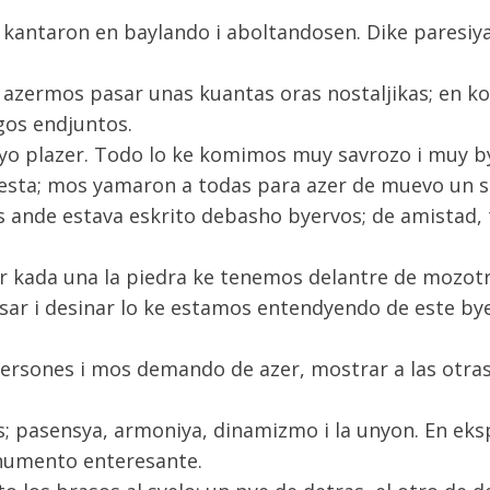
kantaron en baylando i aboltandosen. Dike paresiy
de azermos pasar unas kuantas oras nostaljikas; e
gos endjuntos.
yo plazer. Todo lo ke komimos muy savrozo i muy b
iesta; mos yamaron a todas para azer de muevo un se
ande estava eskrito debasho byervos; de amistad, t
 kada una la piedra ke tenemos delantre de mozotros
r i desinar lo ke estamos entendyendo de este byer
5 persones i mos demando de azer, mostrar a las ot
 pasensya, armoniya, dinamizmo i la unyon. En ekspl
onumento enteresante.