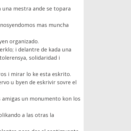
a una mestra ande se topara
n konosyendomos mas muncha
yen organizado.
rklo; i delantre de kada una
olerensya, solidaridad i
 i mirar lo ke esta eskrito.
vo u byen de eskrivir sovre el
ras amigas un monumento kon los
ikando a las otras la