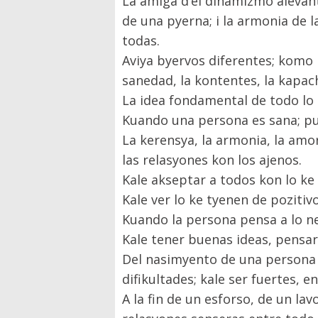
La amiga d’el dinamizmo alevant
de una pyerna; i la armonia de l
todas.
Aviya byervos diferentes; komo la
sanedad, la kontentes, la kapach
La idea fondamental de todo lo 
Kuando una persona es sana; pue
La kerensya, la armonia, la amo
las relasyones kon los ajenos.
Kale akseptar a todos kon lo ke
Kale ver lo ke tyenen de pozitiv
Kuando la persona pensa a lo neg
Kale tener buenas ideas, pensa
Del nasimyento de una persona f
difikultades; kale ser fuertes, 
A la fin de un esforso, de un la