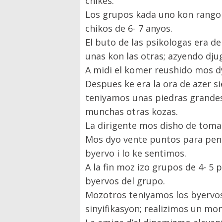
chikes.
Los grupos kada uno kon rango 
chikos de 6- 7 anyos.
El buto de las psikologas era 
unas kon las otras; azyendo dju
A midi el komer reushido mos d
Despues ke era la ora de azer s
teniyamos unas piedras grandes 
munchas otras kozas.
La dirigente mos disho de tomar
Mos dyo vente puntos para pensa
byervo i lo ke sentimos.
A la fin moz izo grupos de 4- 
byervos del grupo.
Mozotros teniyamos los byervos;
sinyifikasyon; realizimos un m