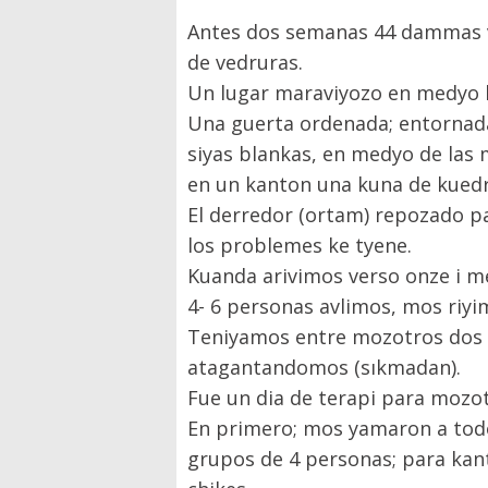
Antes dos semanas 44 dammas v
de vedruras.
Un lugar maraviyozo en medyo la
Una guerta ordenada; entornada 
siyas blankas, en medyo de las 
en un kanton una kuna de kuedr
El derredor (ortam) repozado p
los problemes ke tyene.
Kuanda arivimos verso onze i me
4- 6 personas avlimos, mos riy
Teniyamos entre mozotros dos 
atagantandomos (sıkmadan).
Fue un dia de terapi para mozot
En primero; mos yamaron a todo
grupos de 4 personas; para kan