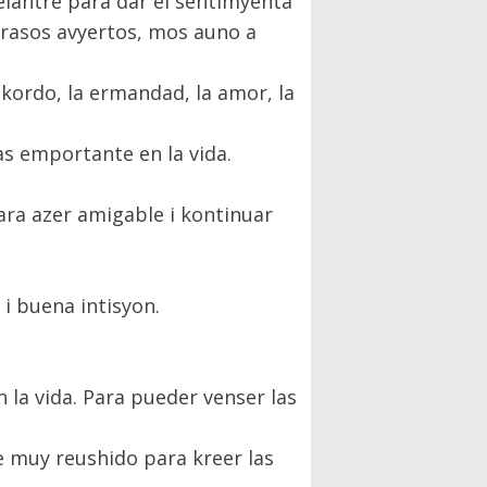
delantre para dar el sentimyenta
 brasos avyertos, mos auno a
 akordo, la ermandad, la amor, la
as emportante en la vida.
ara azer amigable i kontinuar
 i buena intisyon.
la vida. Para pueder venser las
ue muy reushido para kreer las