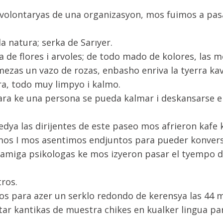
olontaryas de una organizasyon, mos fuimos a pas
 natura; serka de Sarıyer.
de flores i arvoles; de todo mado de kolores, las m
mezas un vazo de rozas, enbasho enriva la tyerra ka
a, todo muy limpyo i kalmo.
ara ke una persona se pueda kalmar i deskansarse e
dya las dirijentes de este paseo mos afrieron kafe 
imos I mos asentimos endjuntos para pueder konvers
amiga psikologas ke mos izyeron pasar el tyempo d
ros.
s para azer un serklo redondo de kerensya las 44 m
tar kantikas de muestra chikes en kualker lingua 