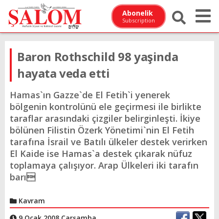
Abonelik
Subscription
Baron Rothschild 98 yaşinda
hayata veda etti
Hamas`ın Gazze`de El Fetih`i yenerek
bölgenin kontrolünü ele geçirmesi ile birlikte
taraflar arasındaki çizgiler belirginleşti. İkiye
bölünen Filistin Özerk Yönetimi`nin El Fetih
tarafına İsrail ve Batılı ülkeler destek verirken
El Kaide ise Hamas`a destek çıkarak nüfuz
toplamaya çalışıyor. Arap Ülkeleri iki tarafın
barı
Kavram
9 Ocak 2008 Çarşamba