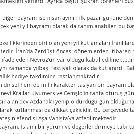
mekleri yerlerdi. Ayrıca çeşitli şükran törenleri düz
 diğer bayram ise nisan ayının ilk pazar gününe denk
gerçek yeni yıl bayramı olarak da tanımlanabilen bu 
zelliklerinden biri olan yeni yıl kutlamaları İranlıla
edir. İran’da Zerdüşt öncesi dönemlerden itibaren h
ı ifade eden Nevruz’un var olduğu kabul edilmektedi
aynı zamanda yılbaşı festivali olarak da kutlanırdı. B
 yıllık hediye takdimine rastlanmaktadır.
 dinsel hem de milli karakter taşıyan bir bayram olar
anevi Krallar Kiyumers ve Cemşid’in tahta oturuş gü
 esir alan dev Azdahak’ı yenip öldürdüğü gün olduğuna
larak kutlanması da dikkat çekicidir. Bu çerçevede tabia
teşin efendisi Aşa Vahişta’ya atfedilmektedir.
 bayram, İslami bir yorum ve değerlendirmeye tabi t