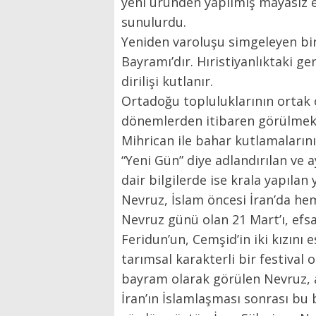
yeni üründen yapılmış mayasız ek
sunulurdu.
Yeniden varoluşu simgeleyen bir
Bayramı’dır. Hıristiyanlıktaki 
dirilişi kutlanır.
Ortadoğu topluluklarının ortak ö
dönemlerden itibaren görülmekt
Mihrican ile bahar kutlamaların
“Yeni Gün” diye adlandırılan ve 
dair bilgilerde ise krala yapılan
Nevruz, İslam öncesi İran’da hem
Nevruz günü olan 21 Mart’ı, efs
Feridun’un, Cemşid’in iki kızını
tarımsal karakterli bir festival o
bayram olarak görülen Nevruz, a
İran’ın İslamlaşması sonrası bu