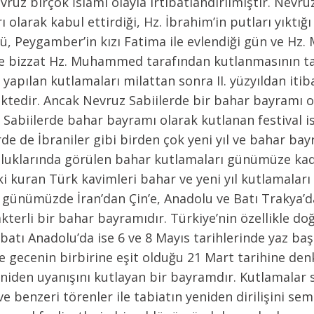
ruz birçok İslami olayla irtibatlandırılmıştır. Nevru
rı olarak kabul ettirdiği, Hz. İbrahim’in putları yıktı
ü, Peygamber’in kızı Fatima ile evlendiği gün ve Hz
ve bizzat Hz. Muhammed tarafından kutlanmasının tasv
a yapılan kutlamaları milattan sonra II. yüzyıldan 
ektedir. Ancak Nevruz Sabiilerde bir bahar bayramı 
i. Sabiilerde bahar bayramı olarak kutlanan festival 
de de İbraniler gibi birden çok yeni yıl ve bahar bayr
uluklarında görülen bahar kutlamaları günümüze kada
şki kuran Türk kavimleri bahar ve yeni yıl kutlamaları
, günümüzde İran’dan Çin’e, Anadolu ve Batı Trakya’d
kterli bir bahar bayramıdır. Türkiye’nin özellikle 
batı Anadolu’da ise 6 ve 8 Mayıs tarihlerinde yaz baş
zle gecenin birbirine eşit olduğu 21 Mart tarihine d
eniden uyanışını kutlayan bir bayramdır. Kutlamalar 
ve benzeri törenler ile tabiatın yeniden dirilişini se