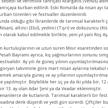
sebebi ile verimlilik tanrıçası Atargatis (Venüs) ad
tanrıçaya kurban edilirdi. Eski Roma’da da nisan ayı t
kurban törenleri ve festivaller düzenlenirdi.
da olduğu gibi İbranilerde de tarımsal karakterli çeş
isan), altıncı (Elul), yedinci (Tışri) ve dokuzuncu (Kisl
yı olarak kabul edilmekle birlikte, yeni yıl yani Roş Aşa
dan kurtuluşlarının ve uzun süren Mısır esaretinden s
 Pesah Bayramı ayrıca, kış yağmurlarının sonunu sim
estivalidir. Ay yılı ile güneş yılının uyumlaştırılması
regoryan takvimine göre mart-nisan aylarına tekabül 
ek amacıyla güneş ve ay yıllarının uyumlaştırılmasın
me yapılmıştır. Böylelikle her üç ya da iki yılda bir, 
bir 13. ay olan Adar Şeni ya da Veadar eklenmiştir.
nanilerce de kutlanırdı. Tarımsal karakterli bir fes
hasadına denk düşerdi ve yedi gün sürerdi. Çiftçiler 