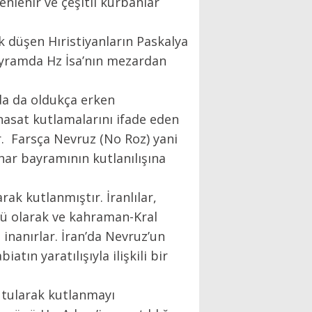
enlenir ve çeşitli kurbanlar
 düşen Hıristiyanların Paskalya
bayramda Hz İsa’nın mezardan
rda da oldukça erken
asat kutlamalarını ifade eden
r. Farsça Nevruz (No Roz) yani
ahar bayramının kutlanılışına
ak kutlanmıştır. İranlılar,
nü olarak ve kahraman-Kral
 inanırlar. İran’da Nevruz’un
tın yaratılışıyla ilişkili bir
utularak kutlanmayı