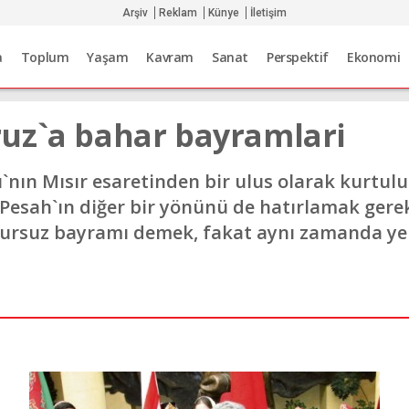
Arşiv
Reklam
Künye
İletişim
a
Toplum
Yaşam
Kavram
Sanat
Perspektif
Ekonomi
uz`a bahar bayramlari
ı`nın Mısır esaretinden bir ulus olarak kurtulu
 Pesah`ın diğer bir yönünü de hatırlamak ger
rsuz bayramı demek, fakat aynı zamanda yeni 