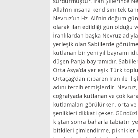
sürdürmüştür. İran Şiilerince Nev
Allah’ın insana kendisini tek tan
Nevruz’un Hz. Ali’nin doğum gün
olarak ilan edildiği gün olduğu 
İranlılardan başka Nevruz adıyl
yerleşik olan Sabiilerde görülm
kutlanan bir yeni yıl bayramı id
düşen Panja bayramıdır. Sabiiler
Orta Asya’da yerleşik Türk topl
Ortaçağ’dan itibaren İran ile ili
adını tercih etmişlerdir. Nevruz
coğrafyada kutlanan ve çok kara
kutlamaları görülürken, orta ve 
şenlikleri dikkati çeker. Gündü
kıştan sonra baharla tabiatın y
bitkileri çimlendirme, piknikler 