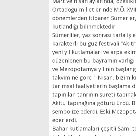
Mart ve nisan aylarında, özellikle
Ortadoğu milletlerinde M.Ö. XVIII
dönemlerden itibaren Sümerler, B
kutlandığı bilinmektedir.
Sümerliler, yaz sonrası tarla işle
karakterli bu güz festivali “Akiti
yeni yıl kutlamaları ve arpa ekim
düzenlenen bu bayramın varlığı M.
ve Mezopotamya yılının başlangıç
takvimine göre 1 Nisan, bizim ku
tarımsal faaliyetlerin başlama d
tapınılan tanrının sureti tapına
Akitu tapınağına götürülürdü. Bu 
sembolize ederdi. Eski Mezopotam
ederlerdi.
Bahar kutlamaları çeşitli Sami 