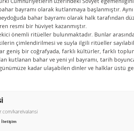
ki Cumhuriyetlerin üzerindeki Sovyet egemenliğinin 
r bahar bayramı olarak kutlanmaya başlanmıştır. Aynı
güneydoğuda bahar bayramı olarak halk tarafından dü
baren resmi bir hüviyet kazanmıştır.
ici önemli ritüeller bulunmaktadır. Bunlar arasında at
lerin çimlendirilmesi ve suyla ilgili ritüeller sayılabil
ar geniş bir coğrafyada, farklı kültürler, farklı topl
ndan kutlanan bahar ve yeni yıl bayramı, tarih boyunca
e günümüze kadar ulaşabilen dinler ve halklar üstü gel
Sİ
r.com/karelvalansi
İletişim