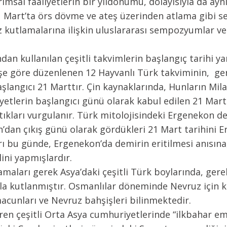
rımsal faaliyetlerin bir yıldönümü, dolayısıyla da ayn
21 Mart’ta örs dövme ve ateş üzerinden atlama gibi 
z kutlamalarına ilişkin uluslararası sempozyumlar ve
dan kullanılan çeşitli takvimlerin başlangıç tarihi ya
neşe göre düzenlenen 12 Hayvanlı Türk takviminin, ge
aşlangıcı 21 Marttır. Çin kaynaklarında, Hunların Mila
iyetlerin başlangıcı günü olarak kabul edilen 21 Mart
ptıkları vurgulanır. Türk mitolojisindeki Ergenekon des
n’dan çıkış günü olarak gördükleri 21 Mart tarihini
arı bu günde, Ergenekon’da demirin eritilmesi anısı
ini yapmışlardır.
maları gerek Asya’daki çeşitli Türk boylarında, gere
a kutlanmıştır. Osmanlılar döneminde Nevruz için k
acunları ve Nevruz bahşişleri bilinmektedir.
ibaren çeşitli Orta Asya cumhuriyetlerinde “ilkbahar 