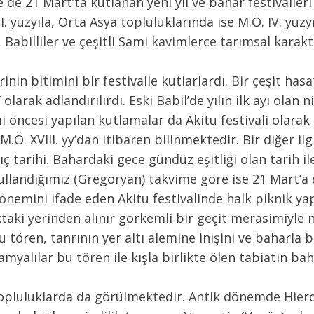
 de 21 Mart’ta kutlanan yeni yıl ve bahar festivalleri il
. yüzyıla, Orta Asya topluluklarında ise M.Ö. IV. yüz
abilliler ve çeşitli Sami kavimlerce tarımsal karakte
rinin bitimini bir festivalle kutlarlardı. Bir çeşit ha
” olarak adlandırılırdı. Eski Babil’de yılın ilk ayı ola
i öncesi yapılan kutlamalar da Akitu festivali olarak 
Ö. XVIII. yy’dan itibaren bilinmektedir. Bir diğer il
 tarihi. Bahardaki gece gündüz eşitliği olan tarih i
llandığımız (Gregoryan) takvime göre ise 21 Mart’a d
önemini ifade eden Akitu festivalinde halk piknik ya
ktaki yerinden alınır görkemli bir geçit merasimiyle
tören, tanrının yer altı alemine inişini ve baharla bi
yalılar bu tören ile kışla birlikte ölen tabiatın baha
topluluklarda da görülmektedir. Antik dönemde Hierop