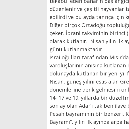
tekabül eden baharın başlangıcı 
düzenlenir ve çeşitli hayvanlar 
edilirdi ve bu ayda tanrıça için 
Diğer birçok Ortadoğu topluluğun
çeker. İbrani takviminin birinci (N
olarak kutlanır. Nisan yılın ilk a
günü kutlanmaktadır.
İsrailoğulları tarafından Mısır’
varoluşlarının anısına kutlanan
dolunayda kutlanan bir yeni yıl f
Nisan, güneş yılını esas alan G
dönemlerine denk gelmesini önlem
14- 17 ve 19. yıllarda bir düzelt
son ay olan Adar’ı takiben ilave 
Pesah bayramının bir benzeri, Ke
Bayramı”, yılın ilk ayında arpa 