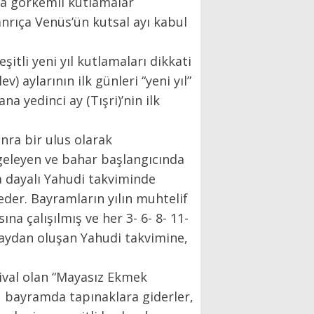
ına görkemli kutlamalar
anrıça Venüs’ün kutsal ayı kabul
itli yeni yıl kutlamaları dikkati
ev) aylarının ilk günleri “yeni yıl”
na yedinci ay (Tışri)’nin ilk
onra bir ulus olarak
geleyen ve bahar başlangıcında
na dayalı Yahudi takviminde
eder. Bayramların yılın muhtelif
a çalışılmış ve her 3- 6- 8- 11-
12 aydan oluşan Yahudi takvimine,
tival olan “Mayasız Ekmek
bu bayramda tapınaklara giderler,