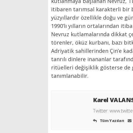
kutlanmaya başlanan Nevruz, Tür
itibaren tarımsal karakterli bi
yüzyıllardır özellikle doğu ve 
1990’lı yılların ortalarından iti
Nevruz kutlamalarında dikkat çek
törenler, öküz kurbanı, bazı bitki
Adriyatik sahillerinden Çin’e kad
tanrılı dinlere inananlar tarafı
ritüelleri değişiklik gösterse d
tanımlanabilir.
Karel VALAN
Twitter:
www.twitte
Tüm Yazıları