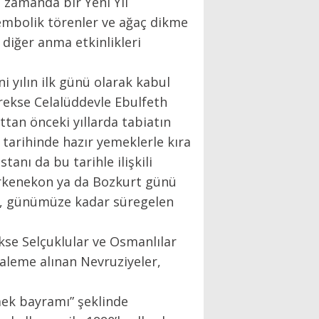
ı zamanda bir Yeni Yıl
sembolik törenler ve ağaç dikme
 diğer anma etkinlikleri
ni yılın ilk günü olarak kabul
rekse Celalüddevle Ebulfeth
ttan önceki yıllarda tabiatın
 tarihinde hazır yemeklerle kıra
tanı da bu tarihle ilişkili
 Erkenekon ya da Bozkurt günü
na, günümüze kadar süregelen
kse Selçuklular ve Osmanlılar
aleme alınan Nevruziyeler,
emek bayramı” şeklinde