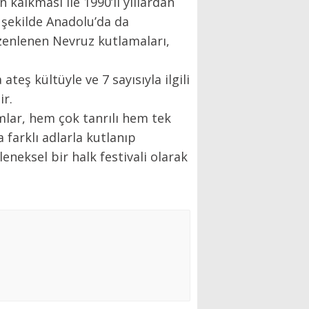
kalkması ile 1990’lı yıllardan
 şekilde Anadolu’da da
zenlenen Nevruz kutlamaları,
eş kültüyle ve 7 sayısıyla ilgili
ir.
umlar, hem çok tanrılı hem tek
 farklı adlarla kutlanıp
eneksel bir halk festivali olarak