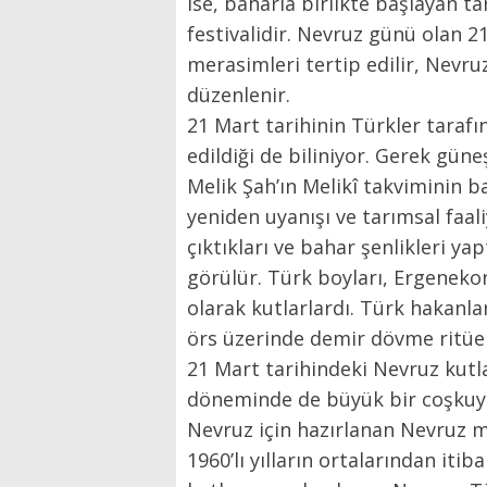
ise, baharla birlikte başlayan ta
festivalidir. Nevruz günü olan 
merasimleri tertip edilir, Nevru
düzenlenir.
21 Mart tarihinin Türkler tarafın
edildiği de biliniyor. Gerek gü
Melik Şah’ın Melikî takviminin b
yeniden uyanışı ve tarımsal faal
çıktıkları ve bahar şenlikleri ya
görülür. Türk boyları, Ergeneko
olarak kutlarlardı. Türk hakanl
örs üzerinde demir dövme ritüel
21 Mart tarihindeki Nevruz kutla
döneminde de büyük bir coşkuyl
Nevruz için hazırlanan Nevruz m
1960’lı yılların ortalarından it