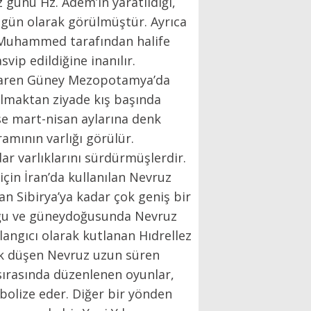
z günü Hz. Adem’in yaratıldığı,
ğı gün olarak görülmüştür. Ayrıca
. Muhammed tarafından halife
ip edildiğine inanılır.
itibaren Güney Mezopotamya’da
olmaktan ziyade kış başında
ise mart-nisan aylarına denk
amının varlığı görülür.
r varlıklarını sürdürmüşlerdir.
 için İran’da kullanılan Nevruz
an Sibirya’ya kadar çok geniş bir
doğu ve güneydoğusunda Nevruz
langıcı olarak kutlanan Hıdrellez
enk düşen Nevruz uzun süren
sırasında düzenlenen oyunlar,
mbolize eder. Diğer bir yönden