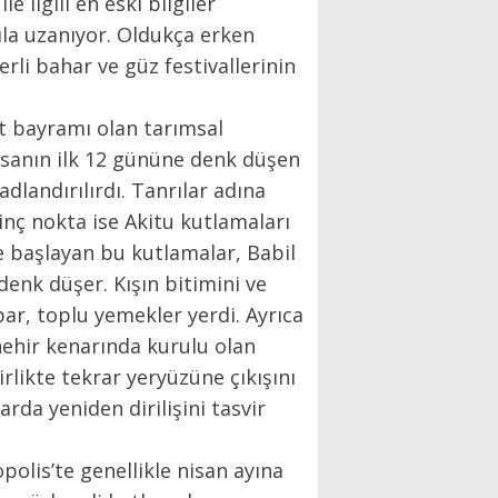
e ilgili en eski bilgiler
yıla uzanıyor. Oldukça erken
rli bahar ve güz festivallerinin
sat bayramı olan tarımsal
n nisanın ilk 12 gününe denk düşen
adlandırılırdı. Tanrılar adına
ginç nokta ise Akitu kutlamaları
le başlayan bu kutlamalar, Babil
enk düşer. Kışın bitimini ve
par, toplu yemekler yerdi. Ayrıca
 nehir kenarında kurulu olan
rlikte tekrar yeryüzüne çıkışını
rda yeniden dirilişini tasvir
olis’te genellikle nisan ayına